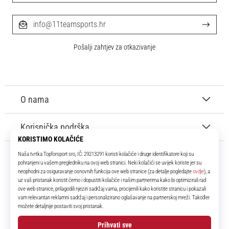
info@11teamsports.hr
Pošalji zahtjev za otkazivanje
O nama
Korisnička podrška
11teamsports.hr
Tvoj smo pouzdani suigrač već više od 16 godina! Cijelo to vrijeme
donosimo ti najbolje i najnovije proizvode iz svijeta nogometa.
Facebook
Instagram
YouTube