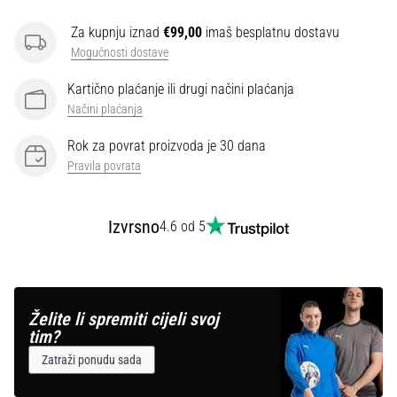
Za kupnju iznad
€99,00
imaš besplatnu dostavu
Mogućnosti dostave
Kartično plaćanje ili drugi načini plaćanja
Načini plaćanja
Rok za povrat proizvoda je 30 dana
Pravila povrata
Izvrsno
4.6 od 5
Želite li spremiti cijeli svoj
tim?
Zatraži ponudu sada