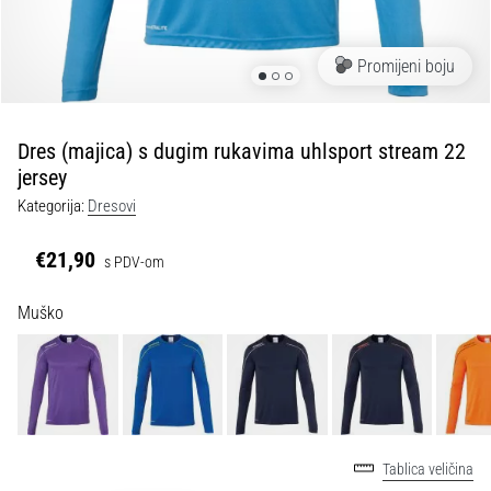
tisak
i
obradu
Promijeni boju
sportske
opreme
Dres (majica) s dugim rukavima uhlsport stream 22
1. 7. 2025
jersey
•
Kategorija:
Dresovi
1 min. čitanja
Play
€21,90
s PDV-om
for
More
Muško
Victories
Pripremi
se
za
ženski
EURO
Tablica veličina
2025