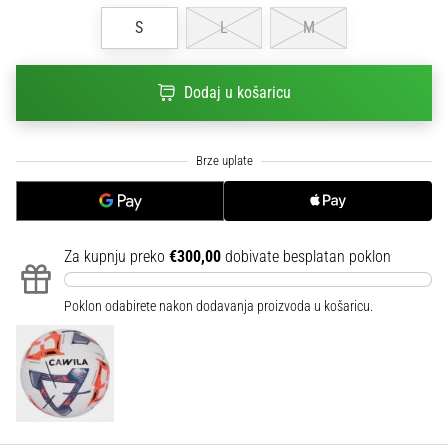
sa
S
L
M
službenim
dresovima
i
Dodaj u košaricu
kopačkama
Nike,
adidas
i
PUMA.
Budi
dio
Za kupnju preko
€300,00
dobivate besplatan poklon
svake
utakmice,
gola…
Poklon odabirete nakon dodavanja proizvoda u košaricu.
Prikaži
sve
članke