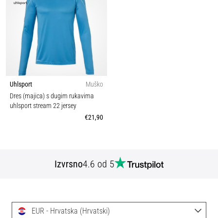
Uhlsport
Muško
Dres (majica) s dugim rukavima
uhlsport stream 22 jersey
€21,90
Izvrsno
4.6 od 5
EUR - Hrvatska (Hrvatski)