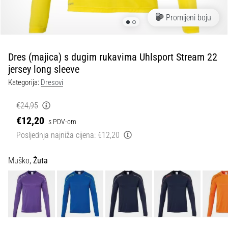
tisak
i
Promijeni boju
obradu
sportske
opreme
Dres (majica) s dugim rukavima Uhlsport Stream 22
jersey long sleeve
1. 7. 2025
Kategorija:
Dresovi
•
1 min. čitanja
€24,95
Play
€12,20
s PDV-om
for
Posljednja najniža cijena:
€12,20
More
Victories
Muško,
Žuta
Pripremi
se
za
ženski
EURO
2025