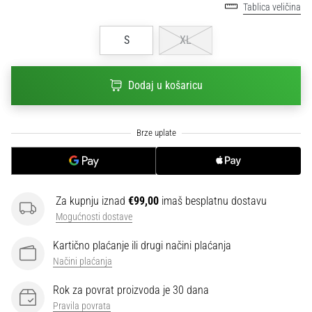
Tablica veličina
sa
službenim
S
XL
dresovima
i
kopačkama
Dodaj u košaricu
Nike,
adidas
i
PUMA.
Budi
dio
svake
utakmice,
Za kupnju iznad
€99,00
imaš besplatnu dostavu
gola…
Mogućnosti dostave
Kartično plaćanje ili drugi načini plaćanja
Prikaži
Načini plaćanja
sve
Rok za povrat proizvoda je 30 dana
članke
Pravila povrata