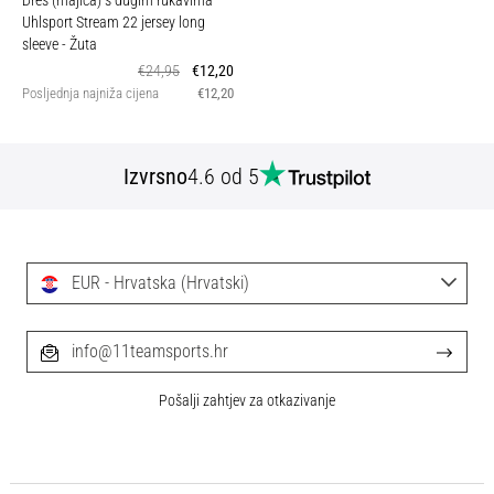
Dres (majica) s dugim rukavima
Uhlsport Stream 22 jersey long
sleeve
- Žuta
€24,95
€12,20
Posljednja najniža cijena
€12,20
Izvrsno
4.6 od 5
EUR - Hrvatska (Hrvatski)
info@11teamsports.hr
Pošalji zahtjev za otkazivanje