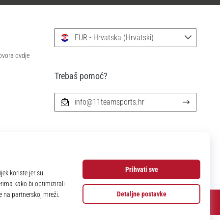
EUR - Hrvatska (Hrvatski)
ovora ovdje
Trebaš pomoć?
info@11teamsports.hr