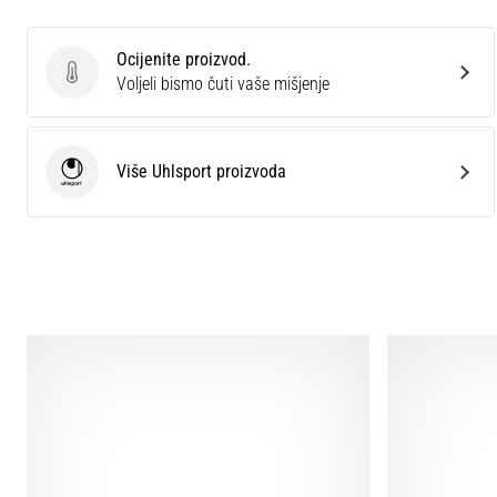
Ocijenite proizvod.
Ocijenite proizvod.
Voljeli bismo čuti vaše mišjenje
Više Uhlsport proizvoda
Uhlsport