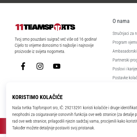
O nama
Stručnjaci za
11teamsports.hr
Tvoj smo pouzdani suigrač već više od 16 godina!
Program vjerno
Cijelo to vrijeme donosimo ti najbolje i najnovije
Ambasadorski
proizvode iz svijeta nogometa.
Partnerski pr
Facebook
Instagram
YouTube
Poslovi i karije
Postavke kola
Uvjeti i odredb