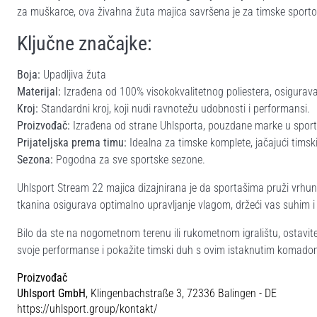
za muškarce, ova živahna žuta majica savršena je za timske sport
Ključne značajke:
Boja:
Upadljiva žuta
Materijal:
Izrađena od 100% visokokvalitetnog poliestera, osiguravaju
Kroj:
Standardni kroj, koji nudi ravnotežu udobnosti i performansi.
Proizvođač:
Izrađena od strane Uhlsporta, pouzdane marke u sports
Prijateljska prema timu:
Idealna za timske komplete, jačajući timski
Sezona:
Pogodna za sve sportske sezone.
Uhlsport Stream 22 majica dizajnirana je da sportašima pruži vrhu
tkanina osigurava optimalno upravljanje vlagom, držeći vas suhim i
Bilo da ste na nogometnom terenu ili rukometnom igralištu, ostavi
svoje performanse i pokažite timski duh s ovim istaknutim komado
Proizvođač
Uhlsport GmbH
, Klingenbachstraße 3, 72336 Balingen - DE
https://uhlsport.group/kontakt/