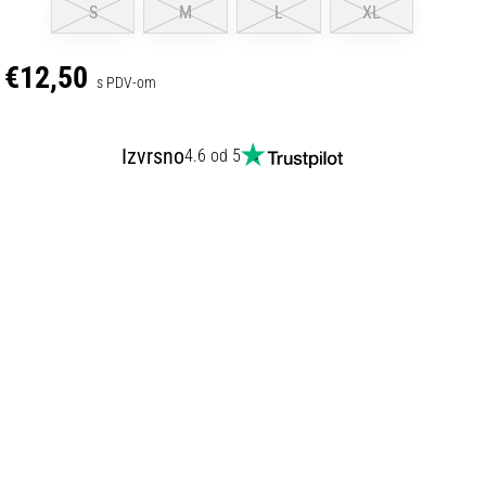
S
M
L
XL
€12,50
s PDV-om
Izvrsno
4.6 od 5