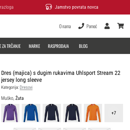
razloga
Jamstvo povrata novca
O nama
Pomoć
Korisnik
košarica
E ZA TRČANJE
MARKE
RASPRODAJA
BLOG
Dres (majica) s dugim rukavima Uhlsport Stream 22
jersey long sleeve
Kategorija:
Dresovi
Muško,
Žuta
+7