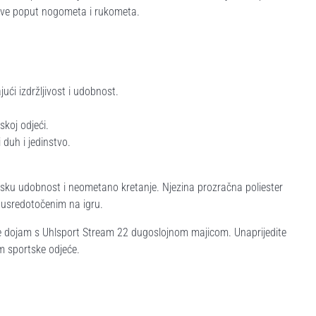
ove poput nogometa i rukometa.
ći izdržljivost i udobnost.
koj odjeći.
 duh i jedinstvo.
nsku udobnost i neometano kretanje. Njezina prozračna poliester
 usredotočenim na igru.
te dojam s Uhlsport Stream 22 dugoslojnom majicom. Unaprijedite
m sportske odjeće.