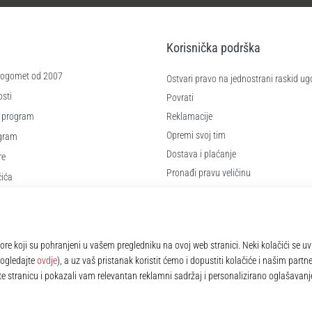
Korisnička podrška
 nogomet od 2007
Ostvari pravo na jednostrani raskid ug
sti
Povrati
 program
Reklamacije
Opremi svoj tim
ogram
Dostava i plaćanje
re
Pronađi pravu veličinu
čića
Kontakt
e
Najčešća pitanja
Pravila o zaštiti osobnih podataka
© 2010 – 2026
11teamsports.hr