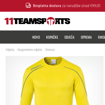
Besplatna dostava
za narudžbe iznad €99,00
11teamsports.hr
NOVO
KOPAČKE
ODJEĆA
OPREMA
FANS
Odjeća
Nogometna odjeća
Dresovi