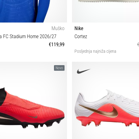
Muško
Nike
sea FC Stadium Home 2026/27
Cortez
€119,99
Posljednja najniža cijena
S M L XL XXL 3XL
36½ 38 38½ 40
Novo