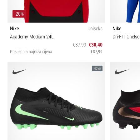
-20%
Nike
Uniseks
Nike
Academy Medium 24L
Dri-FIT Chel
€37,99
€30,40
Posljednja najniža cijena
€37,99
UNI
Novo