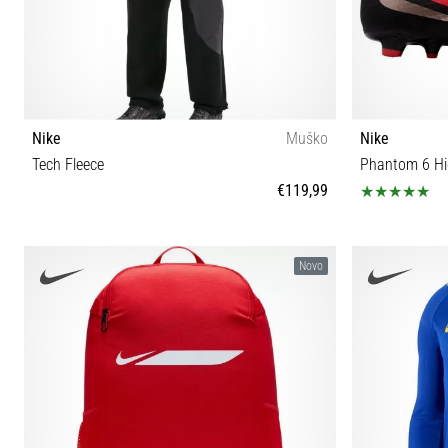
Nike
Muško
Nike
Tech Fleece
Phantom 6 H
€119,99
S M L XL XXL
Novo