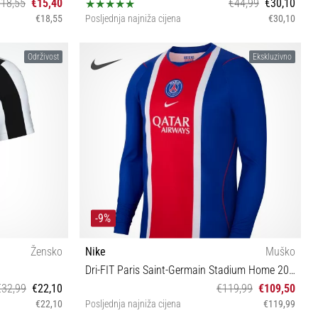
€18,55
€15,40
€44,99
€30,10
€18,55
Posljednja najniža cijena
€30,10
3XL XS S M L XL XXL
Održivost
Ekskluzivno
-9%
Žensko
Nike
Muško
Dri-FIT Paris Saint-Germain Stadium Home 2026/27
€32,99
€22,10
€119,99
€109,50
€22,10
Posljednja najniža cijena
€119,99