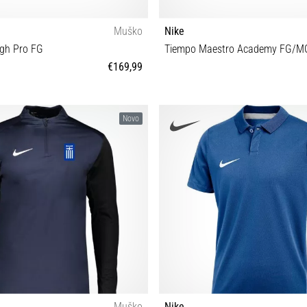
Muško
Nike
gh Pro FG
Tiempo Maestro Academy FG/M
€169,99
½ 41 42 42½ 43 44 44½ 45½ 46
42 42½ 44½ 45½
Novo
Muško
Nike