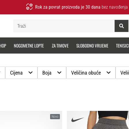
Rok za povrat proizvoda je 30 dana
bez navođenja 
Traži
HOP
NOGOMETNE LOPTE
ZA TIMOVE
SLOBODNO VRIJEME
TENISIC
Cijena
Boja
Veličina obuće
Veli
Novo