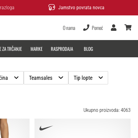
razloga
Jamstvo povrata novca
O nama
Pomoć
Korisnik
košarica
E ZA TRČANJE
MARKE
RASPRODAJA
BLOG
čina
Teamsales
Tip lopte
Ukupno proizvoda: 4063