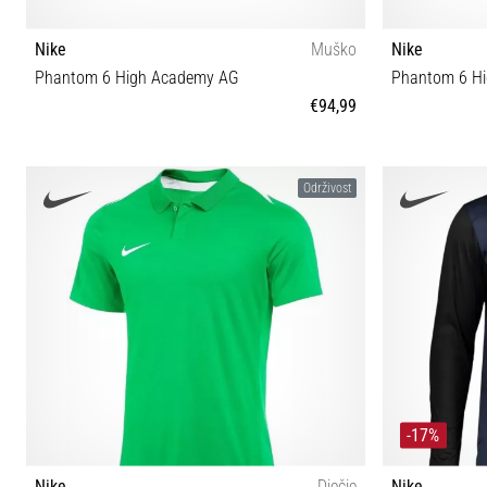
Nike
Muško
Nike
Phantom 6 High Academy AG
Phantom 6 Hi
€94,99
41 42 42½ 43 44 44½ 45 45½ 46 47
39 40 40
Održivost
-17%
Nike
Dječje
Nike