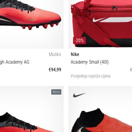
-20%
Muško
Nike
igh Academy AG
Academy Small (40l)
€94,99
Posljednja najniža cijena
40½ 42 42½ 43 44 44½
UNI
Novo