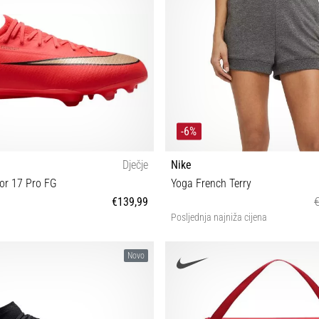
-6%
Dječje
Nike
or 17 Pro FG
Yoga French Terry
€139,99
Posljednja najniža cijena
33½ 34 36½ 38½
S M L XL
Novo