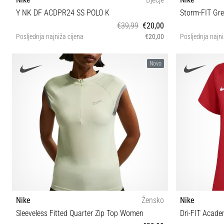
Y NK DF ACDPR24 SS POLO K
Storm-FIT Gree
€39,99
€20,00
Posljednja najniža cijena
€20,00
Posljednja najni
XS (122-128 cm) S (128-137 cm) M (137-147 cm) L
Novo
(147-158 cm) XL (158-170 cm)
Nike
Žensko
Nike
Sleeveless Fitted Quarter Zip Top Women
Dri-FIT Acad