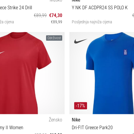
ce Strike 24 Drill
Y NK DF ACDPR24 SS POLO K
€89,99
€74,30
ža cijena
€89,99
Posljednja najniža cijena
S XXL
XS (122-128 cm) S (128-137 cm) M 
Održivost
(147-158 cm) XL (158-17
-17%
Žensko
Nike
emy II Women
Dri-FIT Greece Park20