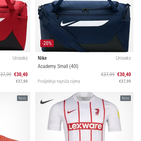
-20%
Uniseks
Nike
Uniseks
Academy Small (40l)
€37,99
€30,40
€37,99
€30,40
€37,99
Posljednja najniža cijena
€37,99
UNI
Novo
Novo