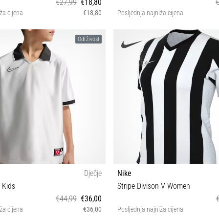
€27,99
€18,80
ža cijena
€18,80
Posljednja najniža cijena
XS S M L XL
XS
Održivost
Dječje
Nike
 Kids
Stripe Divison V Women
€44,99
€36,00
ža cijena
€36,00
Posljednja najniža cijena