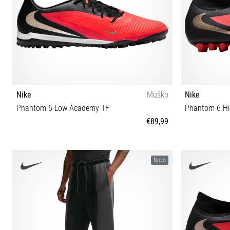
Nike
Muško
Nike
Phantom 6 Low Academy TF
Phantom 6 H
€89,99
40 40½ 41 42 42½ 43 44 44½ 45 47
Novo