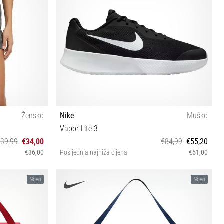
Žensko
Nike
Muško
Vapor Lite 3
€39,99
€34,00
€84,99
€55,20
€36,00
Posljednja najniža cijena
€51,00
44½
Novo
Novo