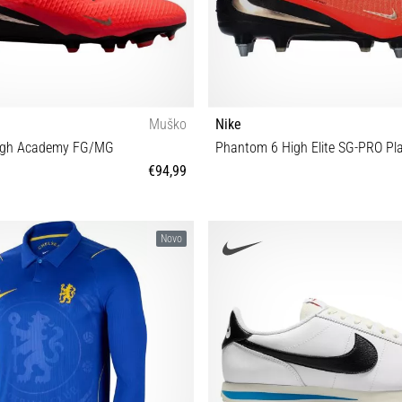
Muško
Nike
igh Academy FG/MG
Phantom 6 High Elite SG-PRO Pla
€94,99
42½ 43 44½ 45½
40 40½ 41 42 42½ 43 44 4
Novo