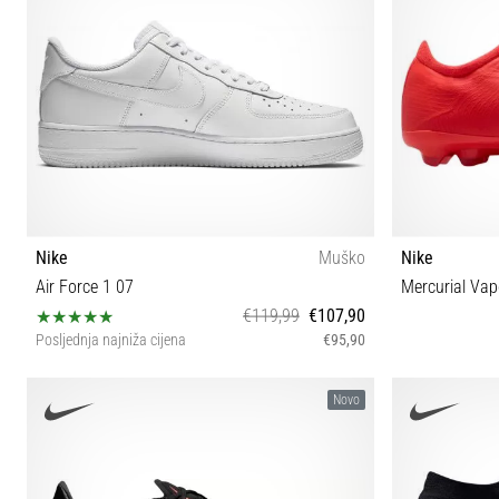
Nike
Muško
Nike
Air Force 1 07
Mercurial Vap
€119,99
€107,90
Posljednja najniža cijena
€95,90
40 40½ 41 42 42½ 43 44 44½ 45 45½ 46 47 47½ 50½
Novo
51½ 52½