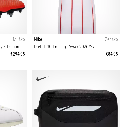
Muško
Nike
Žensko
yer Edition
Dri-FIT SC Freiburg Away 2026/27
€294,95
€84,95
4½ 45
XS S XL