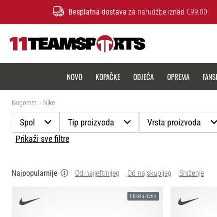
Besplatna dostava
za narudžbe iznad €99,00
11teamsports.hr
NOVO
KOPAČKE
ODJEĆA
OPREMA
FANS
Nogomet
Nike
Spol
Tip proizvoda
Vrsta proizvoda
Prikaži sve filtre
Najpopularnije
Od najjeftinijeg
Od najskupljeg
Sniženje
Ekskluzivno