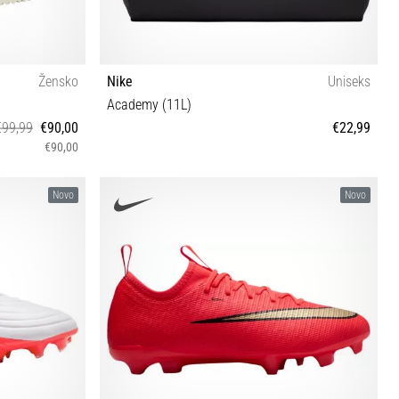
Žensko
Nike
Uniseks
Academy (11L)
€99,99
€90,00
€22,99
€90,00
UNI
Novo
Novo