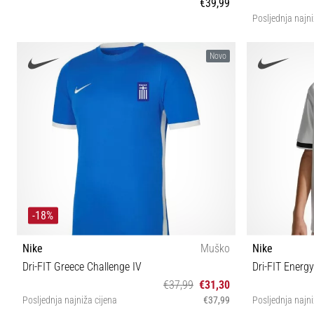
€39,99
Posljednja najni
XS S M L XL
Novo
-18%
Nike
Muško
Nike
Dri-FIT Greece Challenge IV
Dri-FIT Energy
€37,99
€31,30
Posljednja najniža cijena
€37,99
Posljednja najni