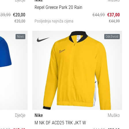
Repel Greece Park 20 Rain
€39,99
€20,00
€44,99
€37,00
€20,00
Posljednja najniža cijena
€44,99
(137-147 cm) L
S M XXL
Novo
Održivost
0 cm)
Dječje
Nike
Muško
M NK DF ACD25 TRK JKT W