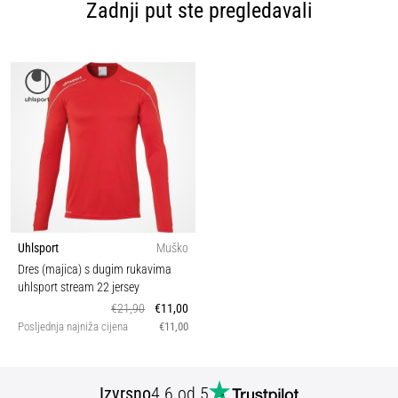
Zadnji put ste pregledavali
Uhlsport
Muško
Dres (majica) s dugim rukavima
uhlsport stream 22 jersey
€21,90
€11,00
Posljednja najniža cijena
€11,00
Izvrsno
4.6 od 5