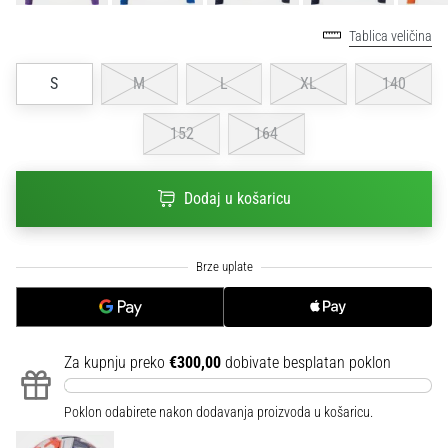
sa
službenim
Tablica veličina
dresovima
i
S
M
L
XL
140
kopačkama
Nike,
152
164
adidas
i
PUMA.
Dodaj u košaricu
Budi
dio
svake
utakmice,
gola…
Za kupnju preko
€300,00
dobivate besplatan poklon
Prikaži
sve
Poklon odabirete nakon dodavanja proizvoda u košaricu.
članke