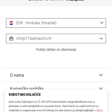
EUR - Hrvatska (Hrvatski)
info@11teamsports.hr
Pošalji zahtjev za otkazivanje
O nama
Korisnička podrška