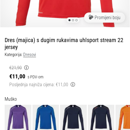
tisak
i
obradu
Promijeni boju
sportske
opreme
Dres (majica) s dugim rukavima uhlsport stream 22
1. 7. 2025
jersey
•
Kategorija:
Dresovi
1 min. čitanja
Play
€21,90
for
€11,00
s PDV-om
More
Posljednja najniža cijena:
€11,00
Victories
Pripremi
Muško
se
za
ženski
EURO
2025