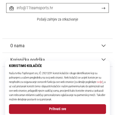
info@11teamsports.hr
Pošalji zahtjev za otkazivanje
O nama
Korisnička podrška
11teamsports.hr
Tvoj smo pouzdani suigrač već više od 16 godina! Cijelo to vrijeme
donosimo ti najbolje i najnovije proizvode iz svijeta nogometa.
Facebook
Instagram
YouTube