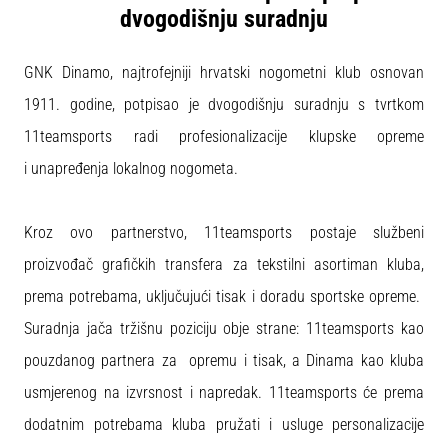
tisak
dvogodišnju suradnju
i
obradu
sportske
GNK Dinamo, najtrofejniji hrvatski nogometni klub osnovan
opreme
1911. godine, potpisao je dvogodišnju suradnju s tvrtkom
11teamsports radi profesionalizacije klupske opreme
1. 7. 2025
i unapređenja lokalnog nogometa.
•
1 min. čitanja
Play
Kroz ovo partnerstvo, 11teamsports postaje službeni
for
proizvođač grafičkih transfera za tekstilni asortiman kluba,
More
prema potrebama, uključujući tisak i doradu sportske opreme.
Victories
Suradnja jača tržišnu poziciju obje strane: 11teamsports kao
Pripremi
se
pouzdanog partnera za opremu i tisak, a Dinama kao kluba
za
usmjerenog na izvrsnost i napredak. 11teamsports će prema
ženski
EURO
dodatnim potrebama kluba pružati i usluge personalizacije
2025