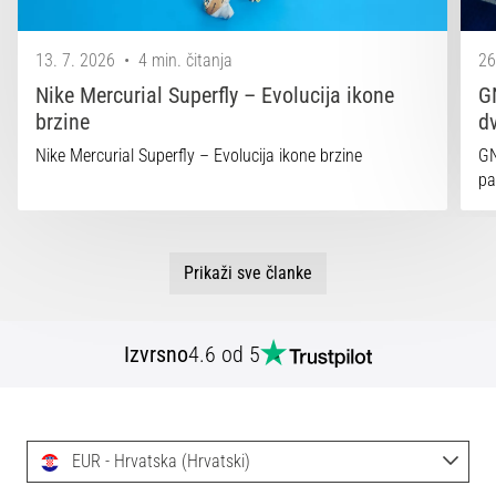
13. 7. 2026
•
4 min. čitanja
26
Nike Mercurial Superfly – Evolucija ikone
G
brzine
d
Nike Mercurial Superfly – Evolucija ikone brzine
GN
pa
Prikaži sve članke
Izvrsno
4.6 od 5
EUR - Hrvatska (Hrvatski)