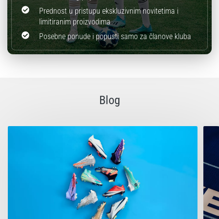
Prednost u pristupu ekskluzivnim novitetima i
limitiranim proizvodima
Posebne ponude i popusti samo za članove kluba
Blog