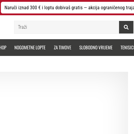
Naruči iznad 300 € i loptu dobivaš gratis — akcija ograničenog traj
Traži
HOP
NOGOMETNE LOPTE
ZA TIMOVE
SLOBODNO VRIJEME
TENISIC