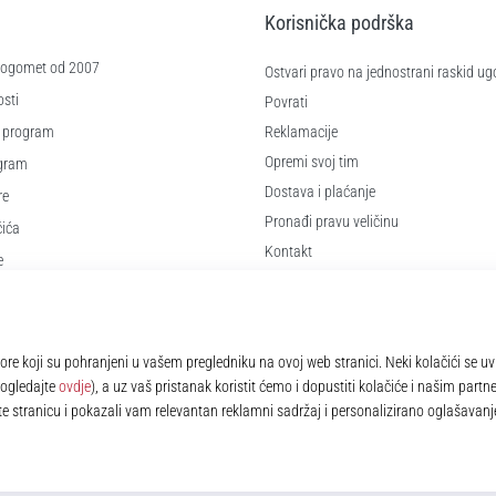
Korisnička podrška
 nogomet od 2007
Ostvari pravo na jednostrani raskid ug
sti
Povrati
 program
Reklamacije
Opremi svoj tim
ogram
Dostava i plaćanje
re
Pronađi pravu veličinu
čića
Kontakt
e
Najčešća pitanja
Pravila o zaštiti osobnih podataka
© 2010 – 2026
11teamsports.hr