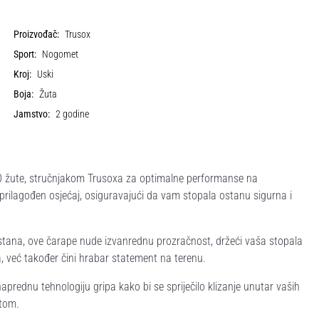
Proizvođač:
Trusox
Sport:
Nogomet
Kroj:
Uski
Boja:
Žuta
Jamstvo:
2 godine
.0 žute, stručnjakom Trusoxa za optimalne performanse na
rilagođen osjećaj, osiguravajući da vam stopala ostanu sigurna i
tana, ove čarape nude izvanrednu prozračnost, držeći vaša stopala
, već također čini hrabar statement na terenu.
rednu tehnologiju gripa kako bi se spriječilo klizanje unutar vaših
etom.