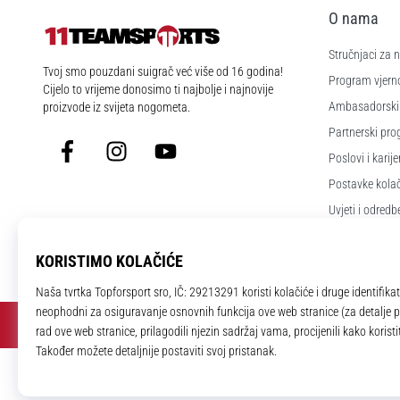
O nama
Stručnjaci za
11teamsports.hr
Tvoj smo pouzdani suigrač već više od 16 godina!
Program vjerno
Cijelo to vrijeme donosimo ti najbolje i najnovije
Ambasadorski
proizvode iz svijeta nogometa.
Partnerski pr
Facebook
Instagram
YouTube
Poslovi i karije
Postavke kola
Uvjeti i odredb