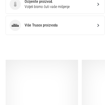
Ocijenite proizvod.
Ocijenite proizvod.
Voljeli bismo čuti vaše mišjenje
Više Trusox proizvoda
Trusox