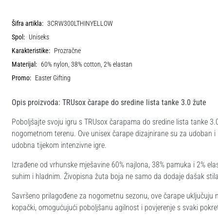
Šifra artikla:
3CRW300LTHINYELLOW
Spol:
Uniseks
Karakteristike:
Prozračne
Materijal:
60% nylon, 38% cotton, 2% elastan
Promo:
Easter Gifting
Opis proizvoda: TRUsox čarape do sredine lista tanke 3.0 žute
Poboljšajte svoju igru s TRUsox čarapama do sredine lista tanke 3
nogometnom terenu. Ove unisex čarape dizajnirane su za udoban i p
udobna tijekom intenzivne igre.
Izrađene od vrhunske mješavine 60% najlona, 38% pamuka i 2% elas
suhim i hladnim. Živopisna žuta boja ne samo da dodaje dašak stila
Savršeno prilagođene za nogometnu sezonu, ove čarape uključuju nap
kopački, omogućujući poboljšanu agilnost i povjerenje s svaki pokr