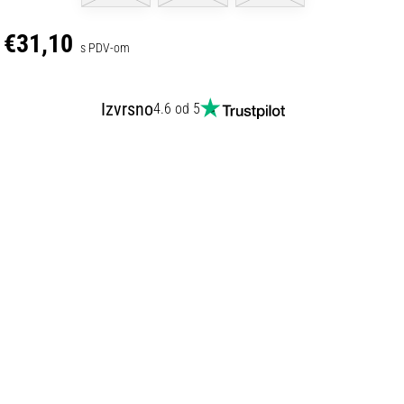
€31,10
s PDV-om
Izvrsno
4.6 od 5