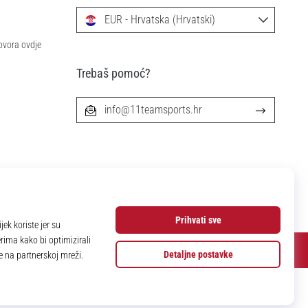
EUR - Hrvatska (Hrvatski)
ovora ovdje
Trebaš pomoć?
info@11teamsports.hr