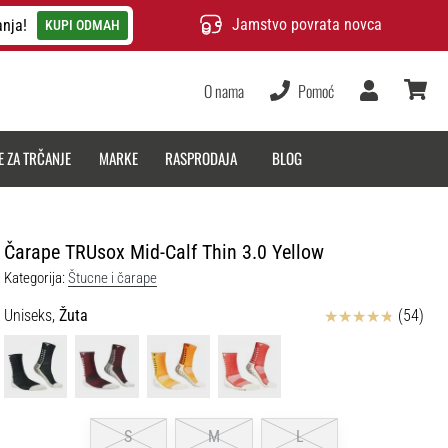
Jamstvo povrata novca
anja!
KUPI ODMAH
O nama
Pomoć
Korisnik
košarica
E ZA TRČANJE
MARKE
RASPRODAJA
BLOG
Čarape TRUsox Mid-Calf Thin 3.0 Yellow
Kategorija:
Štucne i čarape
Ocjena proizvoda
Uniseks,
Žuta
(54)
S
M
L