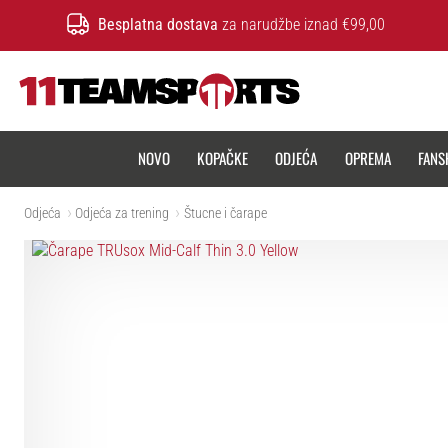
Besplatna dostava
za narudžbe iznad €99,00
11teamsports.hr
NOVO
KOPAČKE
ODJEĆA
OPREMA
FANS
Odjeća
Odjeća za trening
Štucne i čarape