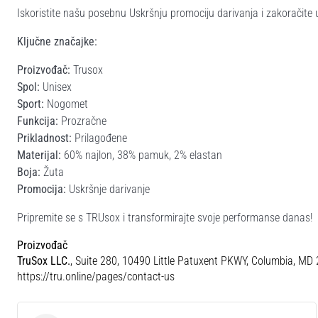
Iskoristite našu posebnu Uskršnju promociju darivanja i zakoračite 
Ključne značajke:
Proizvođač:
Trusox
Spol:
Unisex
Sport:
Nogomet
Funkcija:
Prozračne
Prikladnost:
Prilagođene
Materijal:
60% najlon, 38% pamuk, 2% elastan
Boja:
Žuta
Promocija:
Uskršnje darivanje
Pripremite se s TRUsox i transformirajte svoje performanse danas!
Proizvođač
TruSox LLC.
, Suite 280, 10490 Little Patuxent PKWY, Columbia, MD
https://tru.online/pages/contact-us