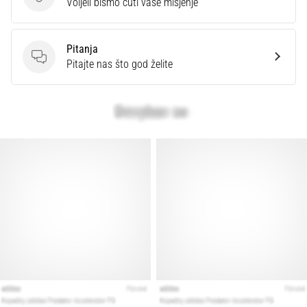
Ocijenite proizvod.
Voljeli bismo čuti vaše mišjenje
Pitanja
Pitanja
Pitajte nas što god želite