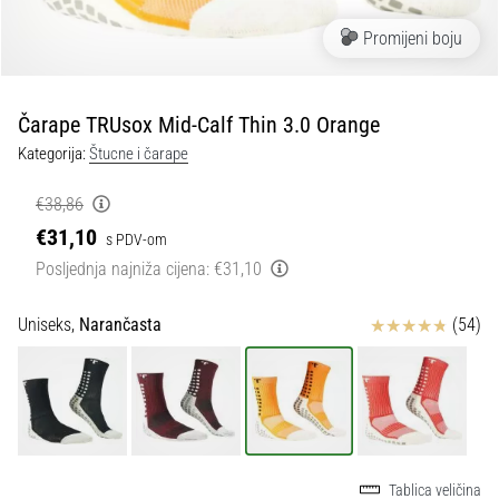
tisak
i
Promijeni boju
obradu
sportske
opreme
Čarape TRUsox Mid-Calf Thin 3.0 Orange
Kategorija:
Štucne i čarape
1. 7. 2025
•
€38,86
1 min. čitanja
€31,10
s PDV-om
Play
Posljednja najniža cijena:
€31,10
for
More
Ocjena proizvoda
Uniseks,
Narančasta
(54)
Victories
Pripremi
se
za
ženski
EURO
2025
Tablica veličina