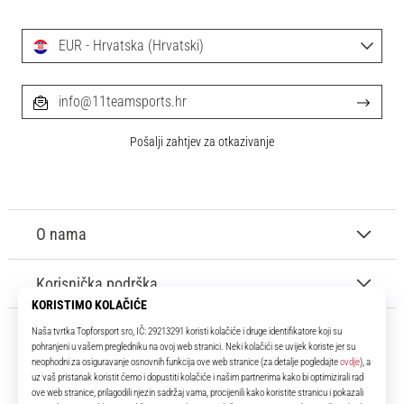
EUR - Hrvatska (Hrvatski)
info@11teamsports.hr
Pošalji zahtjev za otkazivanje
O nama
Korisnička podrška
11teamsports.hr
Tvoj smo pouzdani suigrač već više od 16 godina! Cijelo to vrijeme