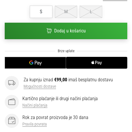
sa
službenim
S
M
L
dresovima
i
kopačkama
Dodaj u košaricu
Nike,
adidas
i
PUMA.
Budi
dio
svake
Za kupnju iznad
€99,00
imaš besplatnu dostavu
utakmice,
Mogućnosti dostave
gola…
Kartično plaćanje ili drugi načini plaćanja
Načini plaćanja
Prikaži
sve
Rok za povrat proizvoda je 30 dana
članke
Pravila povrata