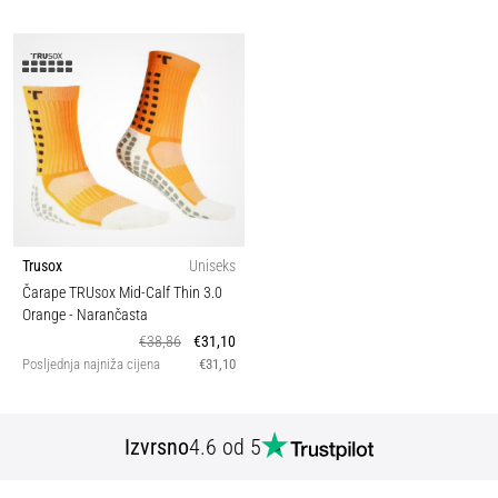
Trusox
Uniseks
Čarape TRUsox Mid-Calf Thin 3.0
Orange
- Narančasta
€38,86
€31,10
Posljednja najniža cijena
€31,10
Izvrsno
4.6 od 5