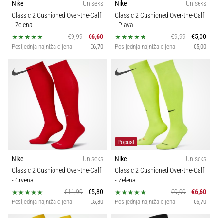
Nike
Uniseks
Nike
Uniseks
sa
Pozicija
Classic 2 Cushioned Over-the-Calf
Classic 2 Cushioned Over-the-Calf
službenim
- Zelena
- Plava
dresovima
€9,99
€6,60
€9,99
€5,00
Sport
i
Posljednja najniža cijena
€6,70
Posljednja najniža cijena
€5,00
kopačkama
Nike,
Održivost
adidas
i
PUMA.
Svojstva
Budi
dio
Teren
svake
utakmice,
Popust
gola…
Nike
Uniseks
Nike
Uniseks
Classic 2 Cushioned Over-the-Calf
Classic 2 Cushioned Over-the-Calf
Prikaži
- Crvena
- Zelena
sve
€11,99
€5,80
€9,99
€6,60
Posljednja najniža cijena
€5,80
Posljednja najniža cijena
€6,70
članke