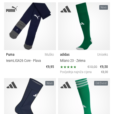
Novo
Puma
Muško
adidas
Uniseks
teamLIGA26 Core
- Plava
Milano 23
- Zelena
€9,95
€10,00
€9,50
Posljednja najniža cijena
€8,00
Novo
Održivost