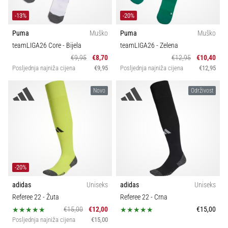
-13%
-20%
Puma
Muško
Puma
Muško
teamLIGA26 Core
- Bijela
teamLIGA26
- Zelena
€9,95
€8,70
€12,95
€10,40
Posljednja najniža cijena
€9,95
Posljednja najniža cijena
€12,95
Novo
Održivost
-20%
adidas
Uniseks
adidas
Uniseks
Referee 22
- Žuta
Referee 22
- Crna
€15,00
€12,00
€15,00
Posljednja najniža cijena
€15,00