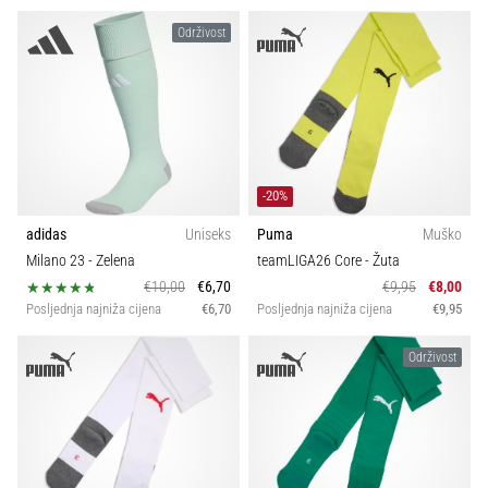
Održivost
-20%
adidas
Uniseks
Puma
Muško
Milano 23
- Zelena
teamLIGA26 Core
- Žuta
€10,00
€6,70
€9,95
€8,00
Posljednja najniža cijena
€6,70
Posljednja najniža cijena
€9,95
Održivost