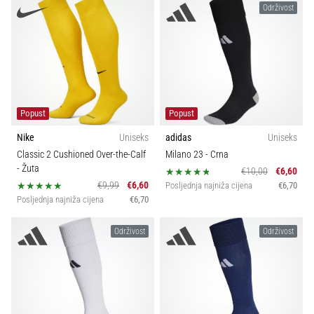
Održivost
Popust
Popust
Nike
Uniseks
adidas
Uniseks
Classic 2 Cushioned Over-the-Calf
Milano 23
- Crna
- Žuta
€10,00
€6,60
€9,99
€6,60
Posljednja najniža cijena
€6,70
Posljednja najniža cijena
€6,70
Održivost
Održivost