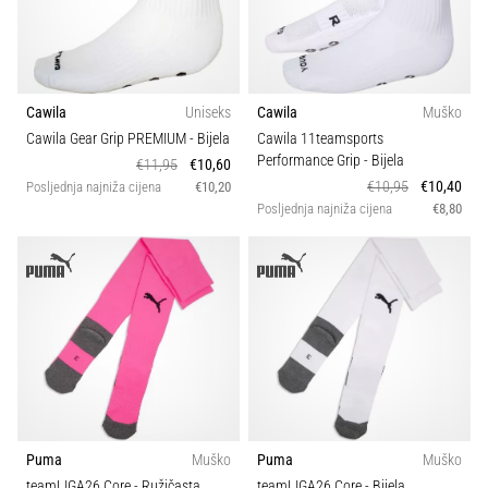
Cawila
Uniseks
Cawila
Muško
Cawila Gear Grip PREMIUM
- Bijela
Cawila 11teamsports
Performance Grip
- Bijela
€11,95
€10,60
€10,95
€10,40
Posljednja najniža cijena
€10,20
Posljednja najniža cijena
€8,80
Puma
Muško
Puma
Muško
teamLIGA26 Core
- Ružičasta
teamLIGA26 Core
- Bijela