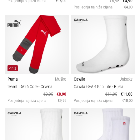
€5,95
€4,90
Posljednja najniža cijena
€15,00
Posljednja najniža cijena
€4,80
-11%
Puma
Muško
Cawila
Uniseks
teamLIGA26 Core
- Crvena
Cawila GEAR Grip Lite
- Bijela
€9,95
€8,90
€11,95
€11,00
Posljednja najniža cijena
€9,95
Posljednja najniža cijena
€10,00