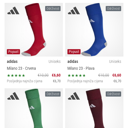
Održivost
Održivost
Popust
Popust
adidas
Uniseks
adidas
Uniseks
Milano 23
- Crvena
Milano 23
- Plava
€10,00
€6,60
€10,00
€6,60
Posljednja najniža cijena
€6,70
Posljednja najniža cijena
€6,70
Održivost
Održivost