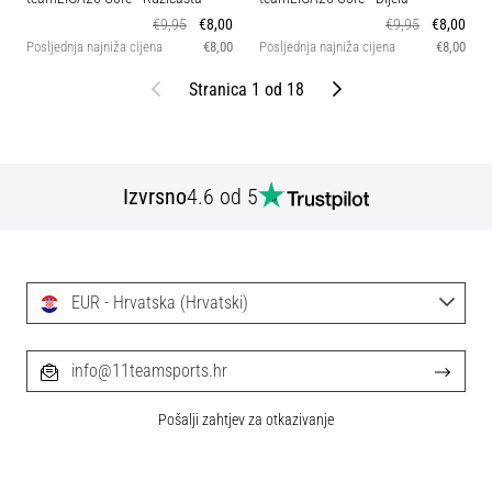
€9,95
€8,00
€9,95
€8,00
Posljednja najniža cijena
€8,00
Posljednja najniža cijena
€8,00
Prethodni
Sljedeći
Stranica 1 od 18
Izvrsno
4.6 od 5
EUR - Hrvatska (Hrvatski)
info@11teamsports.hr
Pošalji zahtjev za otkazivanje