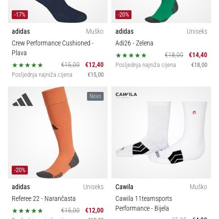
-17%
-20%
adidas
Muško
adidas
Uniseks
Crew Performance Cushioned
-
Adi26
- Zelena
Plava
€18,00
€14,40
€15,00
€12,40
Posljednja najniža cijena
€18,00
Posljednja najniža cijena
€15,00
Novo
-20%
adidas
Uniseks
Cawila
Muško
Referee 22
- Narančasta
Cawila 11teamsports
Performance
- Bijela
€15,00
€12,00