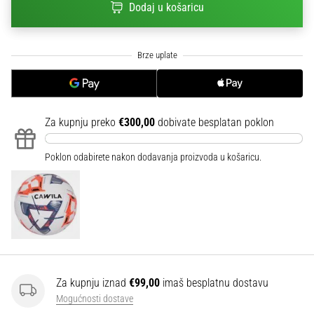
Dodaj u košaricu
sa
službenim
dresovima
i
kopačkama
Nike,
adidas
i
Za kupnju preko
€300,00
dobivate besplatan poklon
PUMA.
Budi
Poklon odabirete nakon dodavanja proizvoda u košaricu.
dio
svake
utakmice,
gola…
Prikaži
sve
Za kupnju iznad
€99,00
imaš besplatnu dostavu
članke
Mogućnosti dostave