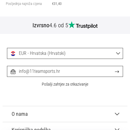
Posljednja najniža cijena
€31,40
Izvrsno
4.6 od 5
EUR - Hrvatska (Hrvatski)
info@11teamsports.hr
Pošalji zahtjev za otkazivanje
O nama
Korisnička podrška