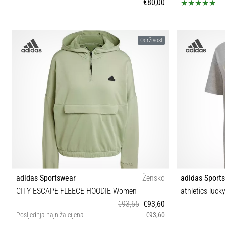
€80,00
3XL
Održivost
adidas Sportswear
Žensko
adidas Sport
CITY ESCAPE FLEECE HOODIE Women
athletics luck
€93,65
€93,60
Posljednja najniža cijena
€93,60