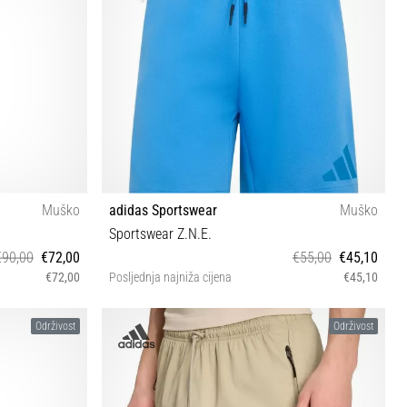
Muško
adidas Sportswear
Muško
Sportswear Z.N.E.
€90,00
€72,00
€55,00
€45,10
€72,00
Posljednja najniža cijena
€45,10
XS S M L XL XXL
Održivost
Održivost