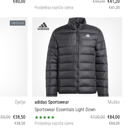
€80,00
€55,00
€41,20
Posljednja najniža cijena
€41,20
XS (123-128 cm)
Održivost
Dječje
adidas Sportswear
Muško
Sportswear Essentials Light Down
€55,00
€38,50
€120,00
€84,00
€38,50
Posljednja najniža cijena
€84,00