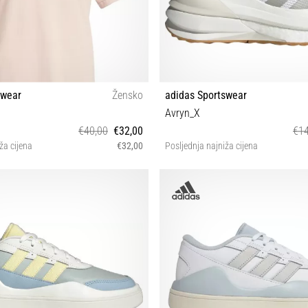
swear
Žensko
adidas Sportswear
n
Avryn_X
€40,00
€32,00
€14
ža cijena
€32,00
Posljednja najniža cijena
XS S L
41⅓