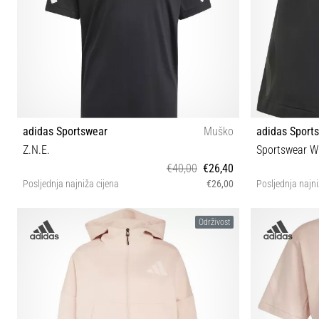
adidas Sportswear
Muško
adidas Sport
Z.N.E.
Sportswear W
€40,00
€26,40
Posljednja najniža cijena
€26,00
Posljednja najni
S M L
Održivost