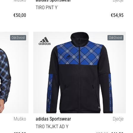
TIRO PNT Y
€50,00
€54,95
M (147-152 cm) L (159-164 cm)
Održivost
Održivost
Muško
adidas Sportswear
Dječje
TIRO TKJKT AD Y