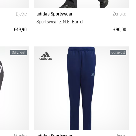
Dječje
adidas Sportswear
Žensko
Sportswear Z.N.E. Barrel
€49,90
€90,00
L
Održivost
Održivost
Muško
adidas Sportswear
Dječje