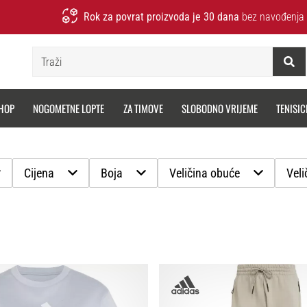
Rok za povrat proizvoda je 30 dana
bez navođenja 
Traži
HOP
NOGOMETNE LOPTE
ZA TIMOVE
SLOBODNO VRIJEME
TENISIC
Cijena
Boja
Veličina obuće
Veli