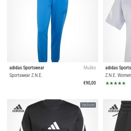
adidas Sportswear
Muško
adidas Sport
Sportswear Z.N.E.
Z.N.E. Wome
€90,00
XS S M L XL XXL
Održivost