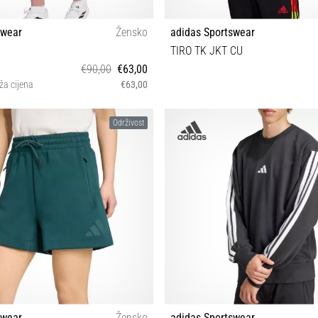
swear
Žensko
adidas Sportswear
TIRO TK JKT CU
€90,00
€63,00
ža cijena
€63,00
XS S M L XL
XS
Održivost
swear
Žensko
adidas Sportswear