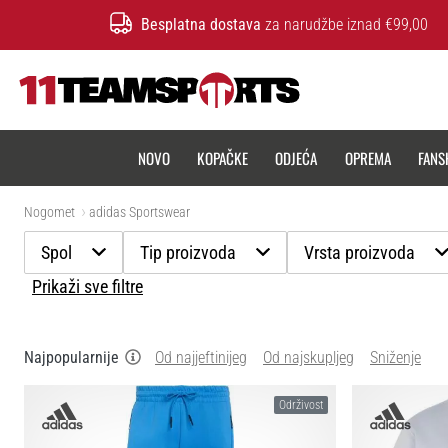
Besplatna dostava
za narudžbe iznad €99,00
11teamsports.hr
NOVO
KOPAČKE
ODJEĆA
OPREMA
FANS
Nogomet
adidas Sportswear
Spol
Tip proizvoda
Vrsta proizvoda
Prikaži sve filtre
Najpopularnije
Od najjeftinijeg
Od najskupljeg
Sniženje
Održivost