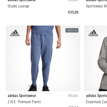
Studio Lounge
Sportswear W
€35,00
S
Održivost
adidas Sportswear
Muško
adidas Sport
Z.N.E. Premium Pants
Essentials C