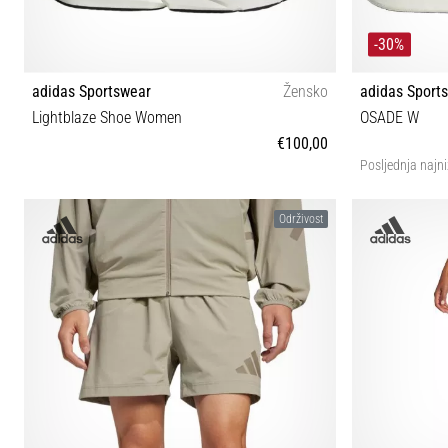
-30%
adidas Sportswear
Žensko
adidas Sport
Lightblaze Shoe Women
OSADE W
€100,00
Posljednja najni
36 36⅔ 37⅓ 38 39⅓ 40
Održivost