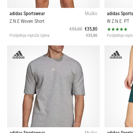
adidas Sportswear
Muško
adidas Sport
Z.N.E Woven Short
W Z.N.E. PT
€55,00
€35,80
Posljednja najniža cijena
€35,80
Posljednja najni
S
adidas Sportswear
Muško
adidas Sport