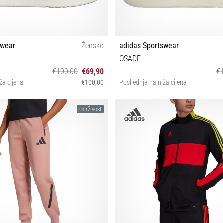
swear
Žensko
adidas Sportswear
OSADE
€100,00
€69,90
€
ža cijena
€100,00
Posljednja najniža cijena
38
36⅔ 37⅓ 38 38⅔ 39⅓ 
Održivost