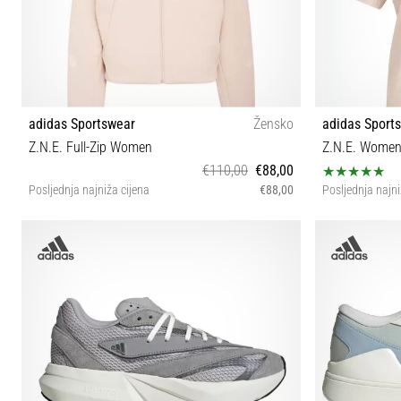
adidas Sportswear
Žensko
adidas Sport
Z.N.E. Full-Zip Women
Z.N.E. Wome
€110,00
€88,00
Posljednja najniža cijena
€88,00
Posljednja najni
XS S L