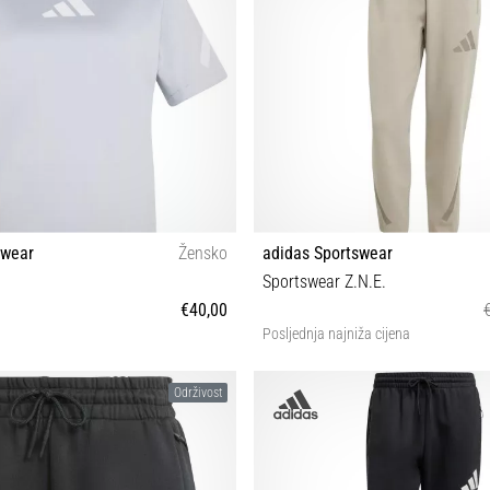
swear
Žensko
adidas Sportswear
n
Sportswear Z.N.E.
€40,00
Posljednja najniža cijena
XS S M L XL
S M L XL
Održivost