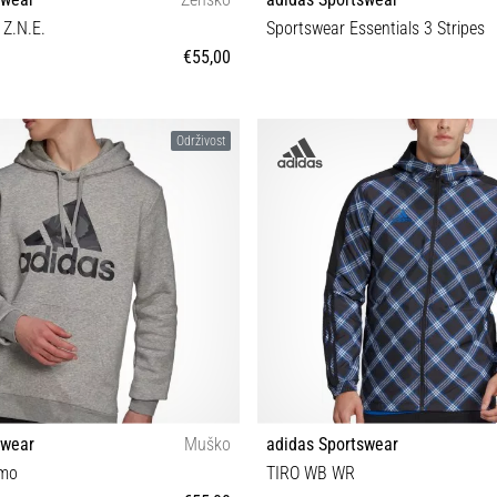
 Z.N.E.
Sportswear Essentials 3 Stripes
€55,00
S
XS S M L XL XXL
Održivost
swear
Muško
adidas Sportswear
amo
TIRO WB WR