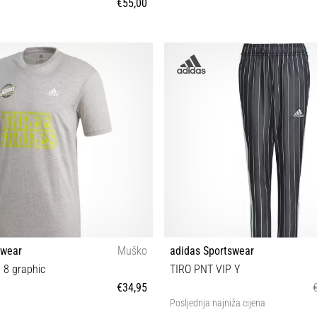
€55,00
S
S
swear
Muško
adidas Sportswear
y 8 graphic
TIRO PNT VIP Y
€34,95
Posljednja najniža cijena