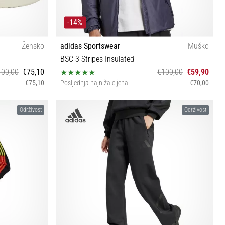
-14%
Žensko
adidas Sportswear
Muško
BSC 3-Stripes Insulated
100,00
€75,10
€100,00
€59,90
€75,10
Posljednja najniža cijena
€70,00
40⅔
S
Održivost
Održivost