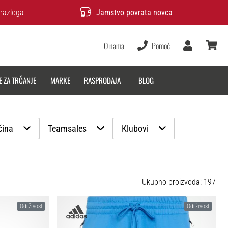
razloga
Jamstvo povrata novca
O nama
Pomoć
Korisnik
košarica
E ZA TRČANJE
MARKE
RASPRODAJA
BLOG
čina
Teamsales
Klubovi
Ukupno proizvoda: 197
Održivost
Održivost