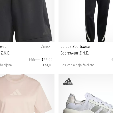
swear
Žensko
adidas Sportswear
 Z.N.E.
Sportswear Z.N.E.
€55,00
€44,00
ža cijena
€44,00
Posljednja najniža cijena
XS S M L
S M L