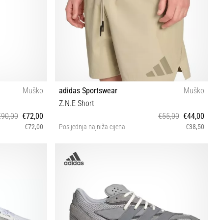
Muško
adidas Sportswear
Muško
Z.N.E Short
€90,00
€72,00
€55,00
€44,00
€72,00
Posljednja najniža cijena
€38,50
S