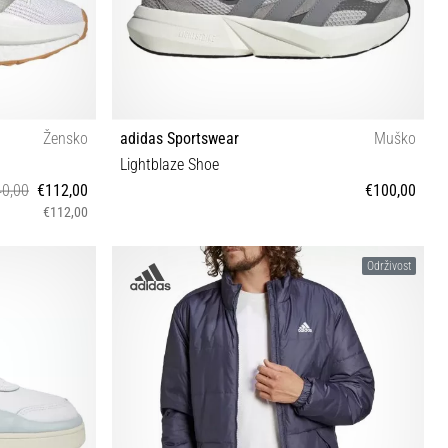
Žensko
adidas Sportswear
Muško
Lightblaze Shoe
0,00
€112,00
€100,00
€112,00
41⅓
Održivost