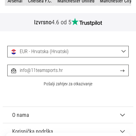
Arsenal
Chelsea F.C.
Manchester United
Manchester City
Izvrsno
4.6 od 5
EUR - Hrvatska (Hrvatski)
info@11teamsports.hr
Pošalji zahtjev za otkazivanje
O nama
Korisnička podrška