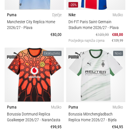
-20%
Puma
Dječje
Nike
Muško
Manchester City Replica Home
Dri-FIT Paris Saint-Germain
2026/27
- Plava
Stadium Home 2026/27
- Plava
€80,00
€109,99
€88,00
Posljednja najniža cijena
€109,99
Ekskluzivno
Novo
Puma
Muško
Puma
Muško
Borussia Dortmund Replica
Borussia Mönchengladbach
Goalkeeper 2026/27
- Narančasta
Replica Home 2026/27
- Bijela
€99,95
€94,95