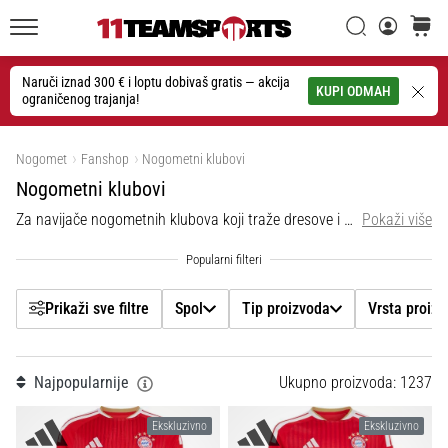
26. 9. 2025
Filtr
•
Traži
košaric
1 min. čitanja
11teamsports.hr
GNK
Naruči iznad 300 € i loptu dobivaš gratis — akcija
Traži
KUPI ODMAH
ograničenog trajanja!
Dinamo
Spol
i
Prikaži proizvode
11teamsports
Nogomet
Fanshop
Nogometni klubovi
Tip proizvoda
potpisali
Nogometni klubovi
dvogodišnju
Za navijače nogometnih klubova koji traže dresove i drugu popularnu opremu pojedinih momčadi svjetskog formata.
Pokaži više
Vrsta proizvoda
suradnju
GNK
Dinamo
Marka
i
Prikaži sve filtre
Spol
Tip proizvoda
Vrsta proiz
11teamsports
Cijena
sklopili
dvogodišnje
Najpopularnije
Ukupno proizvoda: 1237
partnerstvo
Boja
za
Ekskluzivno
Ekskluzivno
nabavu,