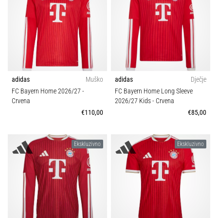
Veličina
tisak
i
obradu
Teamsales
sportske
opreme
Tip lopte
1. 7. 2025
adidas
Muško
adidas
Dječje
•
Klubovi
FC Bayern Home 2026/27
-
FC Bayern Home Long Sleeve
1 min. čitanja
Crvena
2026/27 Kids
- Crvena
Play
€110,00
€85,00
Kolekcija
for
More
Kroj
Victories
Ekskluzivno
Ekskluzivno
Pripremi
se
Karakteristike
za
ženski
Igrač
EURO
2025