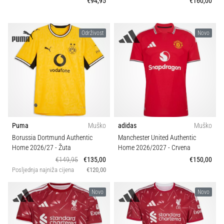
€94,95
€160,00
Održivost
Novo
Puma
Muško
adidas
Muško
Borussia Dortmund Authentic
Manchester United Authentic
Home 2026/27
- Žuta
Home 2026/2027
- Crvena
€149,95
€135,00
€150,00
Posljednja najniža cijena
€120,00
Novo
Novo