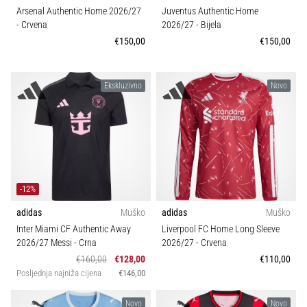
Arsenal Authentic Home 2026/27
Juventus Authentic Home
- Crvena
2026/27
- Bijela
€150,00
€150,00
Ekskluzivno
Novo
-12%
adidas
Muško
adidas
Muško
Inter Miami CF Authentic Away
Liverpool FC Home Long Sleeve
2026/27 Messi
- Crna
2026/27
- Crvena
€160,00
€128,00
€110,00
Posljednja najniža cijena
€146,00
Novo
Novo