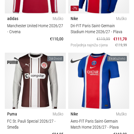
-7%
adidas
Muško
Nike
Muško
Manchester United Home 2026/27
Dri-FIT Paris Saint-Germain
- Crvena
Stadium Home 2026/27
- Plava
€110,00
€119,99
€111,70
Posljednja najniža cijena
€119,99
Održivost
Ekskluzivno
Puma
Muško
Nike
Muško
FC St. Pauli Special 2026/27
-
Aero-FIT Paris Saint-Germain
Smeđa
Match Home 2026/27
- Plava