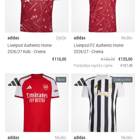
adidas
Dječje
adidas
Muško
Liverpool Authentic Home
Liverpool FC Authentic Home
2026/27 Kids
- Crvena
2026/27
- Crvena
€110,00
€150,00
€135,00
Posljednja najniža cijena
€107,40
Novo
Ekskluzivno
adidas
Muško
adidas
Muško