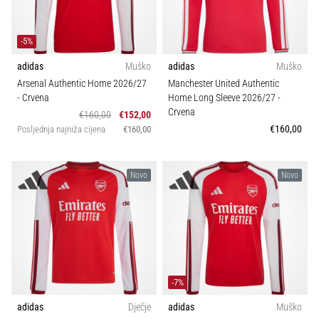
-5%
adidas
Muško
adidas
Muško
Arsenal Authentic Home 2026/27
Manchester United Authentic
- Crvena
Home Long Sleeve 2026/27
-
Crvena
€160,00
€152,00
€160,00
Posljednja najniža cijena
€160,00
Novo
Novo
-7%
adidas
Dječje
adidas
Muško