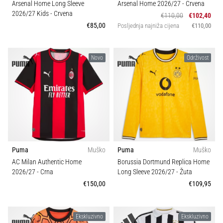
Arsenal Home Long Sleeve
Arsenal Home 2026/27
- Crvena
2026/27 Kids
- Crvena
€110,00
€102,40
€85,00
Posljednja najniža cijena
€110,00
Novo
Održivost
Puma
Muško
Puma
Muško
AC Milan Authentic Home
Borussia Dortmund Replica Home
2026/27
- Crna
Long Sleeve 2026/27
- Žuta
€150,00
€109,95
Ekskluzivno
Ekskluzivno