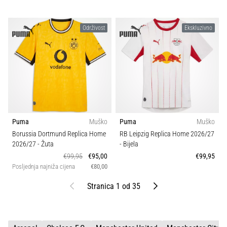
Održivost
Ekskluzivno
Puma
Muško
Puma
Muško
Borussia Dortmund Replica Home
RB Leipzig Replica Home 2026/27
2026/27
- Žuta
- Bijela
€99,95
€95,00
€99,95
Posljednja najniža cijena
€80,00
Prethodni
Sljedeći
Stranica 1 od 35