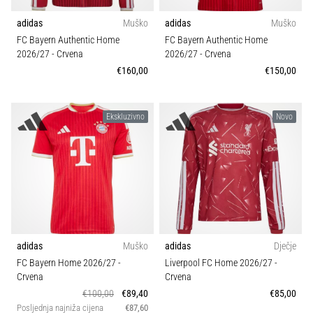
sa
Pozicija
adidas
Muško
adidas
Muško
službenim
dresovima
FC Bayern Authentic Home
FC Bayern Authentic Home
Sezona
2026/27
- Crvena
2026/27
- Crvena
i
kopačkama
€160,00
€150,00
Nike,
Sport
adidas
i
Ekskluzivno
Novo
PUMA.
Održivost
Budi
dio
Svojstva
svake
utakmice,
gola…
adidas
Muško
adidas
Dječje
Prikaži
FC Bayern Home 2026/27
-
Liverpool FC Home 2026/27
-
sve
Crvena
Crvena
članke
€100,00
€89,40
€85,00
Posljednja najniža cijena
€87,60