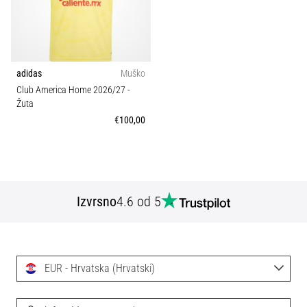
Veličina
tisak
i
obradu
Klubovi
sportske
opreme
adidas
Muško
Kroj
Club America Home 2026/27
-
1. 7. 2025
Žuta
•
€100,00
Karakteristike
1 min. čitanja
Play
Sport
for
More
Izvrsno
4.6 od 5
Održivost
Victories
Pripremi
se
Svojstva
za
EUR - Hrvatska (Hrvatski)
ženski
EURO
2025