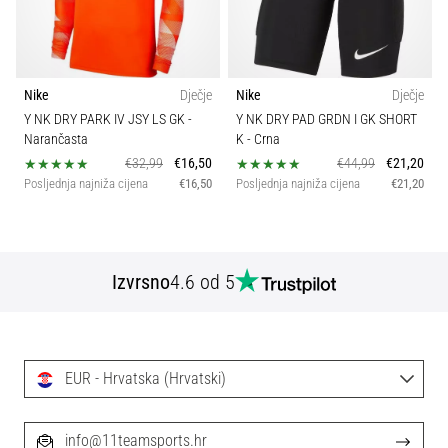
Nike
Dječje
Nike
Dječje
Y NK DRY PARK IV JSY LS GK
-
Y NK DRY PAD GRDN I GK SHORT
Narančasta
K
- Crna
€32,99
€16,50
€44,99
€21,20
Posljednja najniža cijena
€16,50
Posljednja najniža cijena
€21,20
Izvrsno
4.6 od 5
EUR - Hrvatska (Hrvatski)
info@11teamsports.hr