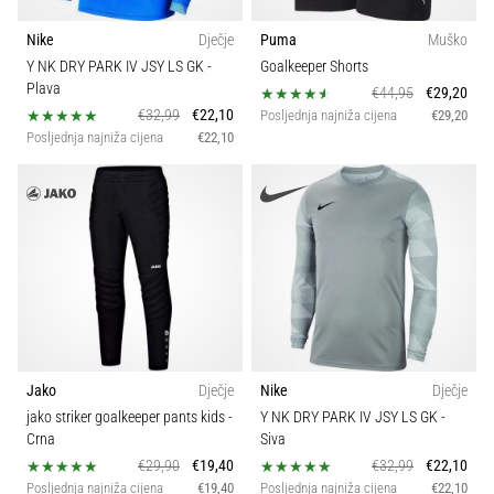
Nike
Dječje
Puma
Muško
Y NK DRY PARK IV JSY LS GK
-
Goalkeeper Shorts
Plava
€44,95
€29,20
€32,99
€22,10
Posljednja najniža cijena
€29,20
Posljednja najniža cijena
€22,10
Jako
Dječje
Nike
Dječje
jako striker goalkeeper pants kids
-
Y NK DRY PARK IV JSY LS GK
-
Crna
Siva
€29,90
€19,40
€32,99
€22,10
Posljednja najniža cijena
€19,40
Posljednja najniža cijena
€22,10