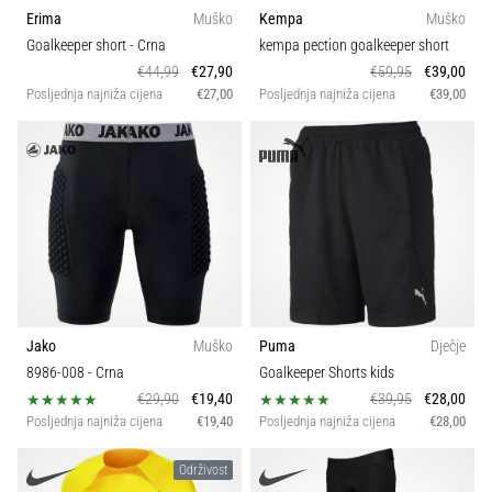
Erima
Muško
Kempa
Muško
Goalkeeper short
- Crna
kempa pection goalkeeper short
€44,99
€27,90
€59,95
€39,00
Posljednja najniža cijena
€27,00
Posljednja najniža cijena
€39,00
Jako
Muško
Puma
Dječje
8986-008
- Crna
Goalkeeper Shorts kids
€29,90
€19,40
€39,95
€28,00
Posljednja najniža cijena
€19,40
Posljednja najniža cijena
€28,00
Održivost