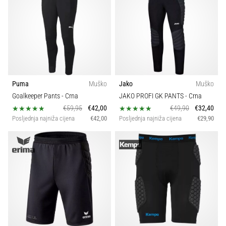
Puma
Muško
Jako
Muško
Goalkeeper Pants
- Crna
JAKO PROFI GK PANTS
- Crna
€59,95
€42,00
€49,90
€32,40
Posljednja najniža cijena
€42,00
Posljednja najniža cijena
€29,90