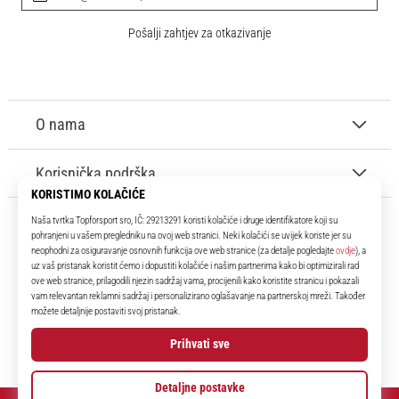
Pošalji zahtjev za otkazivanje
O nama
Korisnička podrška
11teamsports.hr
Tvoj smo pouzdani suigrač već više od 16 godina! Cijelo to vrijeme
donosimo ti najbolje i najnovije proizvode iz svijeta nogometa.
Facebook
Instagram
YouTube