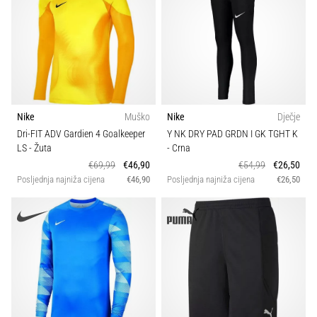
Nike
Muško
Nike
Dječje
Dri-FIT ADV Gardien 4 Goalkeeper
Y NK DRY PAD GRDN I GK TGHT K
LS
- Žuta
- Crna
€69,99
€46,90
€54,99
€26,50
Posljednja najniža cijena
€46,90
Posljednja najniža cijena
€26,50