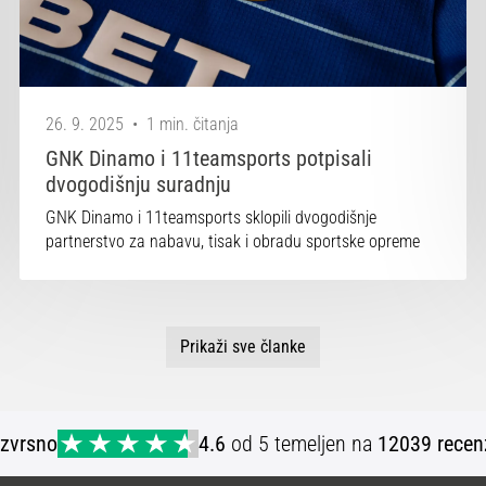
26. 9. 2025
•
1 min. čitanja
GNK Dinamo i 11teamsports potpisali
dvogodišnju suradnju
GNK Dinamo i 11teamsports sklopili dvogodišnje
partnerstvo za nabavu, tisak i obradu sportske opreme
Prikaži sve članke
Izvrsno
4.6
od 5 temeljen na
12039 recen