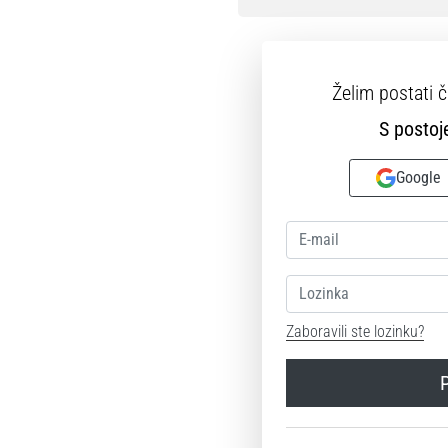
Želim postati 
S posto
Google
Lozinka
Zaboravili ste lozinku?
P