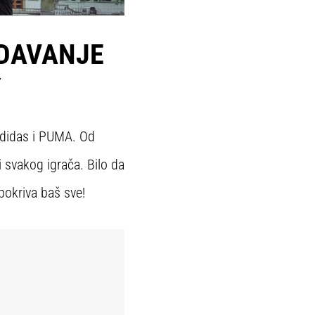
 DAVANJE
Y
adidas i PUMA. Od
i svakog igrača. Bilo da
pokriva baš sve!