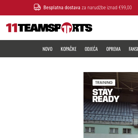
Besplatna dostava
za narudžbe iznad €99,00
11teamsports.hr
NOVO
KOPAČKE
ODJEĆA
OPREMA
FANS