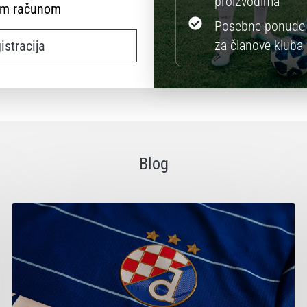
proizvodima
im računom
Posebne ponude 
za članove kluba
istracija
Blog