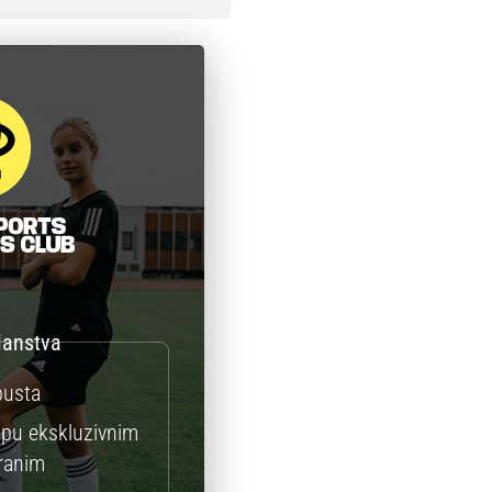
pusta
upu ekskluzivnim
iranim