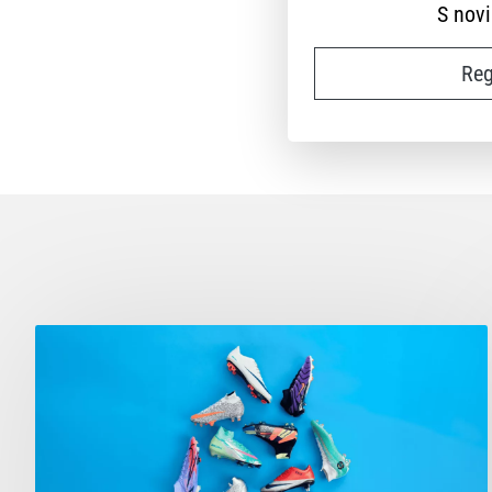
S nov
Reg