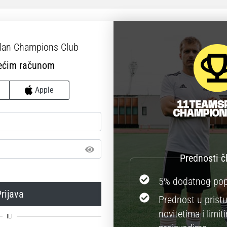
član Champions Club
jećim računom
Apple
5% dodatnog po
rijava
Prednost u prist
novitetima i limit