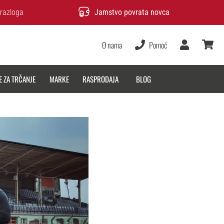
razloga
Jamstvo povrata novca
O nama
Pomoć
Korisnik
košarica
E ZA TRČANJE
MARKE
RASPRODAJA
BLOG