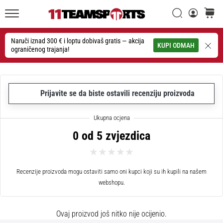
26. 9. 2025
•
Traži
košaric
1 min. čitanja
11teamsports.hr
GNK
Naruči iznad 300 € i loptu dobivaš gratis — akcija
Traži
KUPI ODMAH
ograničenog trajanja!
Dinamo
i
11teamsports
potpisali
Prijavite se da biste ostavili recenziju proizvoda
dvogodišnju
suradnju
GNK
0 od 5 zvjezdica
Dinamo
i
11teamsports
sklopili
Recenzije proizvoda mogu ostaviti samo oni kupci koji su ih kupili na našem
dvogodišnje
webshopu.
partnerstvo
za
Ovaj proizvod još nitko nije ocijenio.
nabavu,