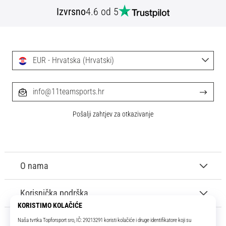
tisak
Izvrsno
4.6 od 5
i
obradu
sportske
opreme
EUR - Hrvatska (Hrvatski)
1. 7. 2025
•
info@11teamsports.hr
1 min. čitanja
Play
Pošalji zahtjev za otkazivanje
for
More
Victories
O nama
Pripremi
se
za
Korisnička podrška
ženski
EURO
2025