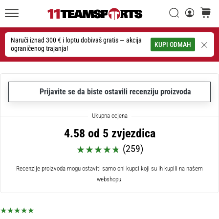
26. 9. 2025
•
Traži
košaric
1 min. čitanja
11teamsports.hr
GNK
Naruči iznad 300 € i loptu dobivaš gratis — akcija
Traži
KUPI ODMAH
ograničenog trajanja!
Dinamo
i
11teamsports
potpisali
Prijavite se da biste ostavili recenziju proizvoda
dvogodišnju
suradnju
GNK
4.58 od 5 zvjezdica
Dinamo
i
(259)
11teamsports
sklopili
Recenzije proizvoda mogu ostaviti samo oni kupci koji su ih kupili na našem
dvogodišnje
webshopu.
partnerstvo
za
nabavu,