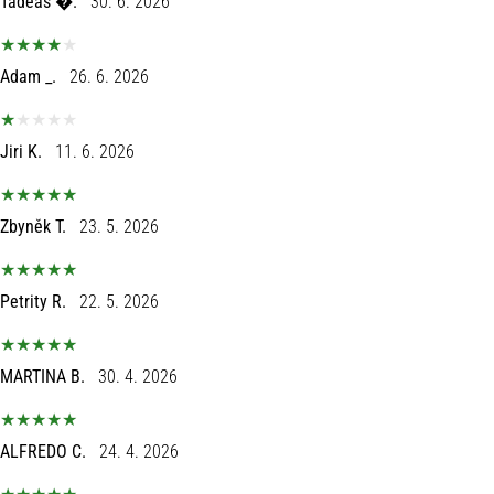
Tadeáš �.
30. 6. 2026
sa
službenim
dresovima
Adam _.
26. 6. 2026
i
kopačkama
Nike,
Jiri K.
11. 6. 2026
adidas
i
PUMA.
Zbyněk T.
23. 5. 2026
Budi
dio
svake
Petrity R.
22. 5. 2026
utakmice,
gola…
MARTINA B.
30. 4. 2026
Prikaži
sve
ALFREDO C.
24. 4. 2026
članke