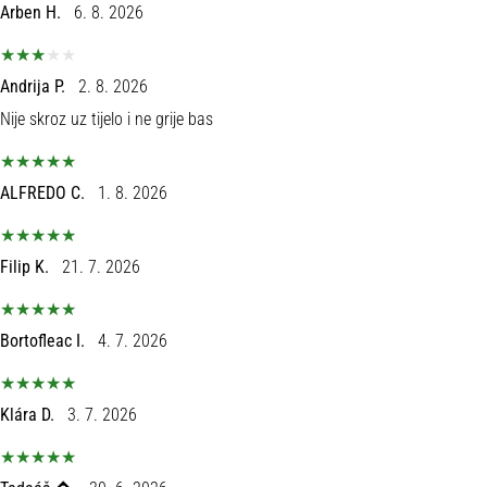
tisak
Arben H.
6. 8. 2026
i
obradu
sportske
Andrija P.
2. 8. 2026
opreme
Nije skroz uz tijelo i ne grije bas
1. 7. 2025
•
ALFREDO C.
1. 8. 2026
1 min. čitanja
Play
Filip K.
21. 7. 2026
for
More
Victories
Bortofleac I.
4. 7. 2026
Pripremi
se
za
Klára D.
3. 7. 2026
ženski
EURO
2025