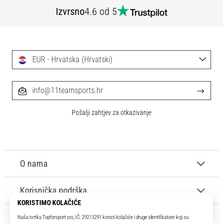
tisak
Izvrsno
4.6 od 5
i
obradu
sportske
opreme
EUR - Hrvatska (Hrvatski)
1. 7. 2025
•
info@11teamsports.hr
1 min. čitanja
Play
Pošalji zahtjev za otkazivanje
for
More
Victories
O nama
Pripremi
se
za
Korisnička podrška
ženski
EURO
2025