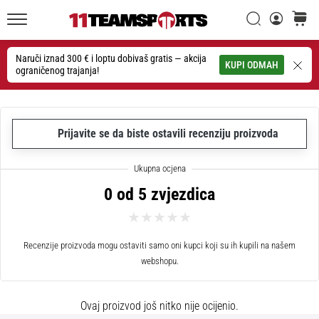
26. 9. 2025
•
Traži
košaric
1 min. čitanja
11teamsports.hr
GNK
Naruči iznad 300 € i loptu dobivaš gratis — akcija
Traži
KUPI ODMAH
ograničenog trajanja!
Dinamo
i
11teamsports
potpisali
Prijavite se da biste ostavili recenziju proizvoda
dvogodišnju
suradnju
GNK
0 od 5 zvjezdica
Dinamo
i
11teamsports
sklopili
Recenzije proizvoda mogu ostaviti samo oni kupci koji su ih kupili na našem
dvogodišnje
webshopu.
partnerstvo
za
Ovaj proizvod još nitko nije ocijenio.
nabavu,