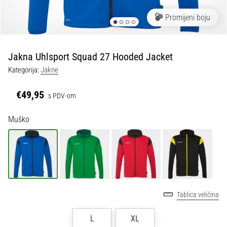
tisak
i
Promijeni boju
obradu
sportske
opreme
Jakna Uhlsport Squad 27 Hooded Jacket
Kategorija:
Jakne
1. 7. 2025
•
€49,95
s PDV-om
1 min. čitanja
Play
Muško
for
More
Victories
Pripremi
se
za
Tablica veličina
ženski
EURO
L
XL
2025