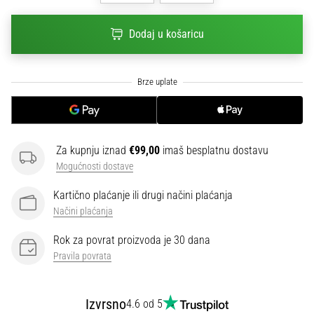
sa
službenim
Dodaj u košaricu
dresovima
i
kopačkama
Nike,
adidas
i
PUMA.
Budi
Za kupnju iznad
€99,00
imaš besplatnu dostavu
dio
Mogućnosti dostave
svake
Kartično plaćanje ili drugi načini plaćanja
utakmice,
gola…
Načini plaćanja
Rok za povrat proizvoda je 30 dana
Pravila povrata
Prikaži
sve
članke
Izvrsno
4.6 od 5