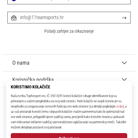
info@11teamsports.hr
Pošalji zahtjev za otkazivanje
O nama
Korisnička podrška
11teamsports.hr
Tvoj smo pouzdani suigrač već više od 16 godina! Cijelo to vrijeme
donosimo ti najbolje i najnovije proizvode iz svijeta nogometa.
Facebook
Instagram
YouTube