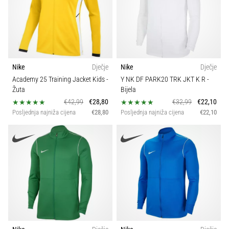
Nike
Dječje
Nike
Dječje
Academy 25 Training Jacket Kids
-
Y NK DF PARK20 TRK JKT K R
-
Žuta
Bijela
€42,99
€28,80
€32,99
€22,10
Posljednja najniža cijena
€28,80
Posljednja najniža cijena
€22,10