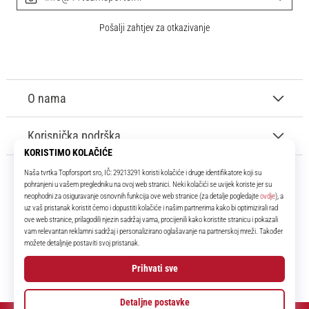
Pošalji zahtjev za otkazivanje
O nama
Korisnička podrška
11teamsports.hr
Tvoj smo pouzdani suigrač već više od 16 godina! Cijelo to vrijeme
donosimo ti najbolje i najnovije proizvode iz svijeta nogometa.
Facebook
Instagram
YouTube