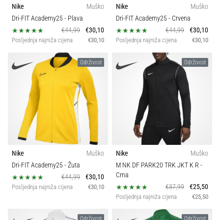
sa
Nike
Muško
Nike
Muško
Sport
službenim
Dri-FIT Academy25
- Plava
Dri-FIT Academy25
- Crvena
dresovima
€44,99
€30,10
€44,99
€30,10
Održivost
i
Posljednja najniža cijena
€30,10
Posljednja najniža cijena
€30,10
kopačkama
Nike,
Održivost
Održivost
Svojstva
adidas
i
PUMA.
Budi
dio
svake
utakmice,
gola…
Nike
Muško
Nike
Muško
Dri-FIT Academy25
- Žuta
M NK DF PARK20 TRK JKT K R
-
Crna
€44,99
€30,10
Prikaži
€37,99
€25,50
Posljednja najniža cijena
€30,10
sve
Posljednja najniža cijena
€25,50
članke
Održivost
Održivost