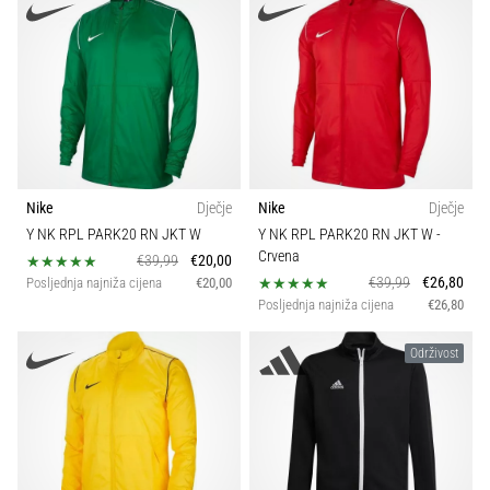
Nike
Dječje
Nike
Dječje
Y NK RPL PARK20 RN JKT W
Y NK RPL PARK20 RN JKT W
-
Crvena
€39,99
€20,00
€39,99
€26,80
Posljednja najniža cijena
€20,00
Posljednja najniža cijena
€26,80
Održivost