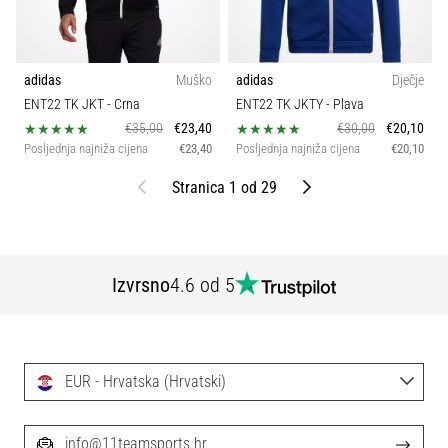
adidas
Muško
adidas
Dječje
ENT22 TK JKT
- Crna
ENT22 TK JKTY
- Plava
€35,00
€23,40
€30,00
€20,10
Posljednja najniža cijena
€23,40
Posljednja najniža cijena
€20,10
Prethodni
Sljedeći
Stranica 1 od 29
Izvrsno
4.6 od 5
EUR - Hrvatska (Hrvatski)
info@11teamsports.hr