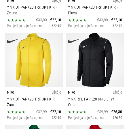
Nike
Dječje
Nike
Dječje
Y NK DF PARK20 TRK JKT K R
-
Y NK DF PARK20 TRK JKT K R
-
Zelena
Plava
€32,99
€22,10
€32,99
€22,10
Posljednja najniža cijena
€22,10
Posljednja najniža cijena
€22,10
Nike
Dječje
Nike
Dječje
Y NK DF PARK20 TRK JKT K R
-
Y NK RPL PARK20 RN JKT W
-
Žuta
Crna
€32,99
€22,10
€39,99
€26,80
Posljednja najniža cijena
€22,10
Posljednja najniža cijena
€26,80