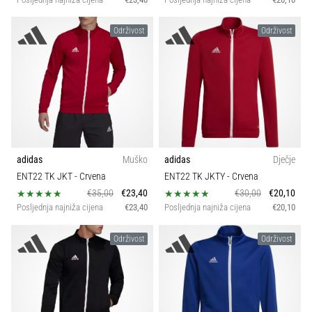
Održivost
Održivost
adidas
Muško
adidas
Dječje
ENT22 TK JKT
- Crvena
ENT22 TK JKTY
- Crvena
€35,00
€23,40
€30,00
€20,10
Posljednja najniža cijena
€23,40
Posljednja najniža cijena
€20,10
Održivost
Održivost