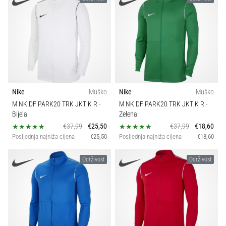
Nike
Muško
Nike
Muško
M NK DF PARK20 TRK JKT K R
-
M NK DF PARK20 TRK JKT K R
-
Bijela
Zelena
€37,99
€25,50
€37,99
€18,60
Posljednja najniža cijena
€25,50
Posljednja najniža cijena
€18,60
Održivost
Održivost