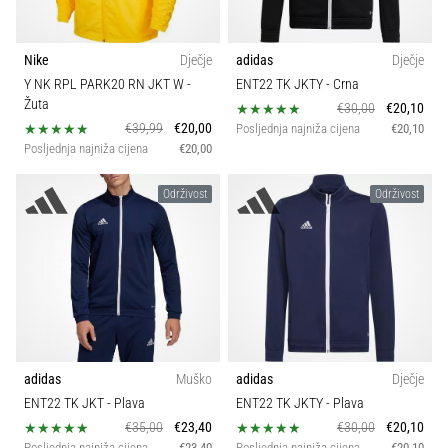
Nike
Dječje
adidas
Dječje
Y NK RPL PARK20 RN JKT W
-
ENT22 TK JKTY
- Crna
Žuta
€30,00
€20,10
€39,99
€20,00
Posljednja najniža cijena
€20,10
Posljednja najniža cijena
€20,00
Održivost
Održivost
adidas
Muško
adidas
Dječje
ENT22 TK JKT
- Plava
ENT22 TK JKTY
- Plava
€35,00
€23,40
€30,00
€20,10
Posljednja najniža cijena
€23,40
Posljednja najniža cijena
€20,10