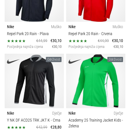
Nike
Muško
Nike
Muško
Repel Park 20 Rain
- Plava
Repel Park 20 Rain
- Crvena
€44,99
€30,10
€44,99
€30,10
Posljednja najniža cijena
€30,10
Posljednja najniža cijena
€30,10
Održivost
Održivost
Nike
Dječje
Nike
Dječje
Y NK DF ACD25 TRK JKT K
- Crna
Academy 25 Training Jacket Kids
-
Zelena
€42,99
€28,80