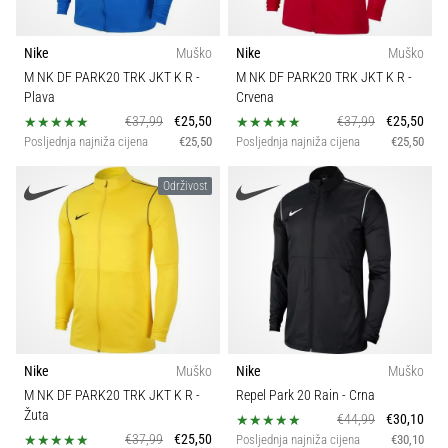
Nike
Muško
Nike
Muško
M NK DF PARK20 TRK JKT K R
-
M NK DF PARK20 TRK JKT K R
-
Plava
Crvena
€37,99
€25,50
€37,99
€25,50
Posljednja najniža cijena
€25,50
Posljednja najniža cijena
€25,50
Održivost
Nike
Muško
Nike
Muško
M NK DF PARK20 TRK JKT K R
-
Repel Park 20 Rain
- Crna
Žuta
€44,99
€30,10
€37,99
€25,50
Posljednja najniža cijena
€30,10