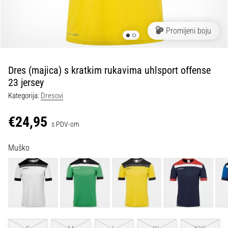
tisak
i
obradu
Promijeni boju
sportske
opreme
Dres (majica) s kratkim rukavima uhlsport offense
1. 7. 2025
23 jersey
•
Kategorija:
Dresovi
1 min. čitanja
Play
€24,95
s PDV-om
for
More
Muško
Victories
Pripremi
se
za
ženski
EURO
2025