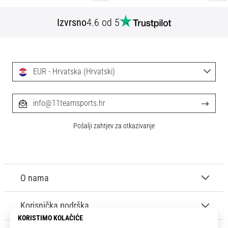
Izvrsno
4.6 od 5
EUR - Hrvatska (Hrvatski)
info@11teamsports.hr
Pošalji zahtjev za otkazivanje
O nama
Korisnička podrška