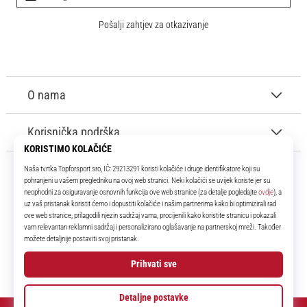
Pošalji zahtjev za otkazivanje
O nama
Korisnička podrška
11teamsports.hr
Tvoj smo pouzdani suigrač već više od 16 godina! Cijelo to vrijeme
donosimo ti najbolje i najnovije proizvode iz svijeta nogometa.
Facebook
Instagram
YouTube