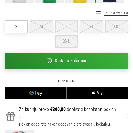
sa
službenim
Tablica veličina
dresovima
i
S
M
L
XL
XXL
kopačkama
Nike,
3XL
adidas
i
PUMA.
Dodaj u košaricu
Budi
dio
svake
utakmice,
gola…
Za kupnju preko
€300,00
dobivate besplatan poklon
Prikaži
sve
članke
Poklon odabirete nakon dodavanja proizvoda u košaricu.