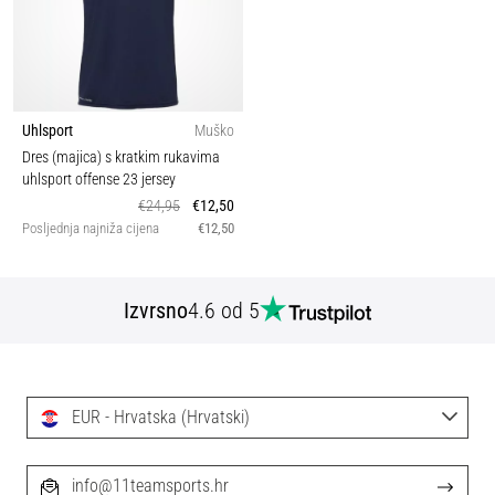
Uhlsport
Muško
Dres (majica) s kratkim rukavima
uhlsport offense 23 jersey
€24,95
€12,50
Posljednja najniža cijena
€12,50
Izvrsno
4.6 od 5
EUR - Hrvatska (Hrvatski)
info@11teamsports.hr