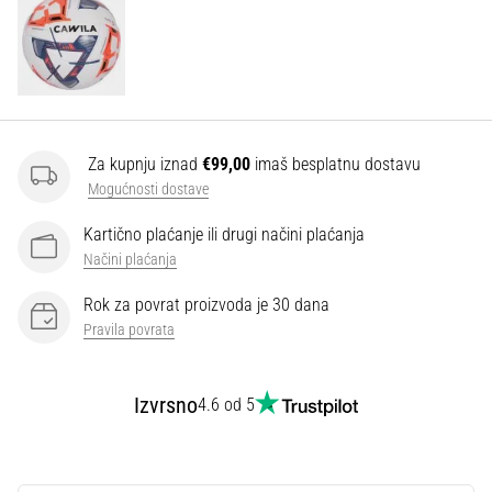
Za kupnju iznad
€99,00
imaš besplatnu dostavu
Mogućnosti dostave
Kartično plaćanje ili drugi načini plaćanja
Načini plaćanja
Rok za povrat proizvoda je 30 dana
Pravila povrata
Izvrsno
4.6 od 5