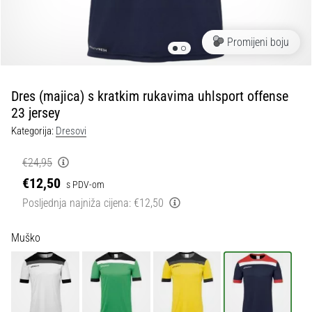
tisak
i
obradu
Promijeni boju
sportske
opreme
Dres (majica) s kratkim rukavima uhlsport offense
1. 7. 2025
23 jersey
•
Kategorija:
Dresovi
1 min. čitanja
Play
€24,95
for
€12,50
s PDV-om
More
Posljednja najniža cijena:
€12,50
Victories
Pripremi
Muško
se
za
ženski
EURO
2025