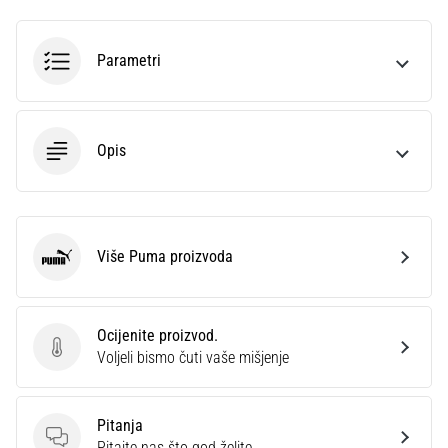
sa
službenim
dresovima
Parametri
i
kopačkama
Nike,
adidas
Opis
i
PUMA.
Budi
dio
svake
Više Puma proizvoda
Puma
utakmice,
gola…
Ocijenite proizvod.
Ocijenite proizvod.
Voljeli bismo čuti vaše mišjenje
Prikaži
sve
članke
Pitanja
Pitanja
Pitajte nas što god želite