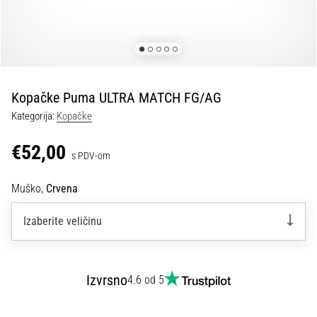
tisak
i
obradu
sportske
opreme
Kopačke Puma ULTRA MATCH FG/AG
1. 7. 2025
Kategorija:
Kopačke
•
1 min. čitanja
€52,00
s PDV-om
Play
for
Muško,
Crvena
More
Victories
Izaberite veličinu
Pripremi
se
za
Izvrsno
4.6 od 5
ženski
EURO
2025