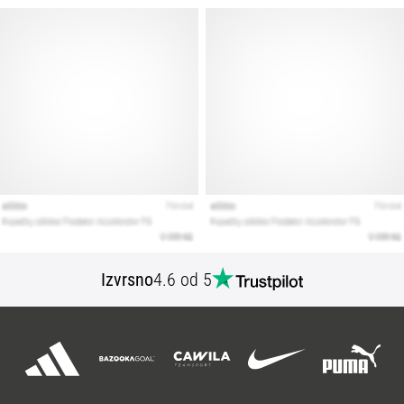
Izvrsno
4.6 od 5