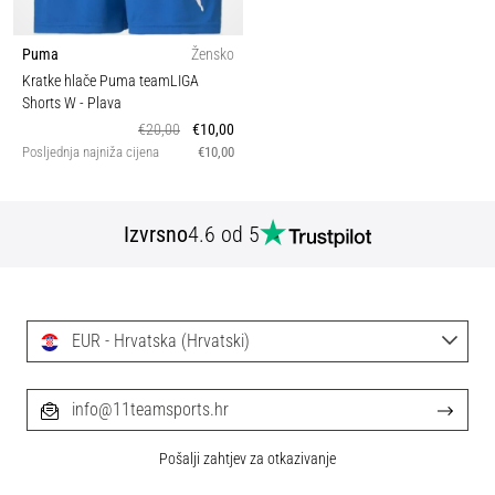
Puma
Žensko
Kratke hlače Puma teamLIGA
Shorts W
- Plava
€20,00
€10,00
Posljednja najniža cijena
€10,00
Izvrsno
4.6 od 5
EUR - Hrvatska (Hrvatski)
info@11teamsports.hr
Pošalji zahtjev za otkazivanje