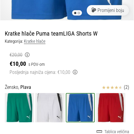
tisak
i
Promijeni boju
obradu
sportske
opreme
Kratke hlače Puma teamLIGA Shorts W
Kategorija:
Kratke hlače
1. 7. 2025
•
€20,00
1 min. čitanja
€10,00
s PDV-om
Play
Posljednja najniža cijena:
€10,00
for
More
Ocjena proizvoda
Žensko,
Plava
(2)
Victories
Pripremi
se
za
ženski
EURO
2025
Tablica veličina