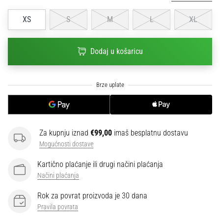
sa
službenim
XS
S
M
L
XL
dresovima
i
kopačkama
Dodaj u košaricu
Nike,
adidas
i
PUMA.
Budi
dio
svake
Za kupnju iznad
€99,00
imaš besplatnu dostavu
utakmice,
Mogućnosti dostave
gola…
Kartično plaćanje ili drugi načini plaćanja
Načini plaćanja
Prikaži
sve
Rok za povrat proizvoda je 30 dana
članke
Pravila povrata