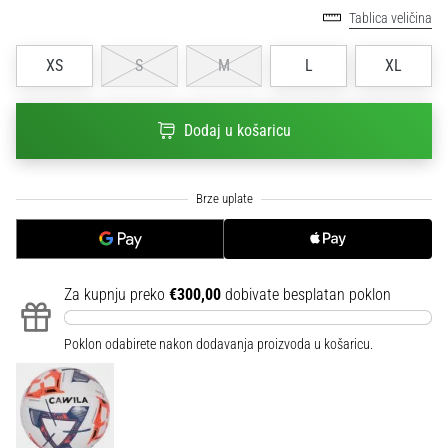
sa
Tablica veličina
službenim
dresovima
XS
S
M
L
XL
i
kopačkama
Nike,
Dodaj u košaricu
adidas
i
PUMA.
Budi
dio
svake
utakmice,
Za kupnju preko
€300,00
dobivate besplatan poklon
gola…
Poklon odabirete nakon dodavanja proizvoda u košaricu.
Prikaži
sve
članke