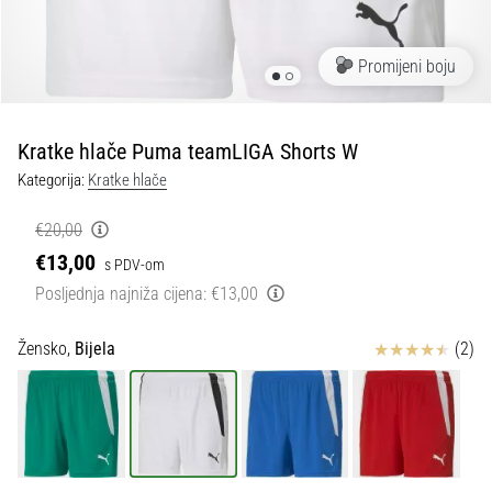
tisak
i
obradu
Promijeni boju
sportske
opreme
Kratke hlače Puma teamLIGA Shorts W
1. 7. 2025
Kategorija:
Kratke hlače
•
1 min. čitanja
€20,00
Play
€13,00
s PDV-om
for
Posljednja najniža cijena:
€13,00
More
Victories
Ocjena proizvoda
Žensko,
Bijela
(2)
Pripremi
se
za
ženski
EURO
2025