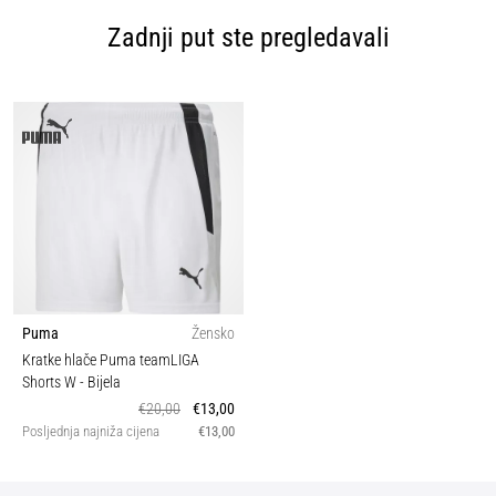
Zadnji put ste pregledavali
Puma
Žensko
Kratke hlače Puma teamLIGA
Shorts W
- Bijela
€20,00
€13,00
Posljednja najniža cijena
€13,00