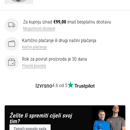
Za kupnju iznad
€99,00
imaš besplatnu dostavu
Mogućnosti dostave
Kartično plaćanje ili drugi načini plaćanja
Načini plaćanja
Rok za povrat proizvoda je 30 dana
Pravila povrata
Izvrsno
4.6 od 5
Želite li spremiti cijeli svoj
tim?
Zatraži ponudu sada