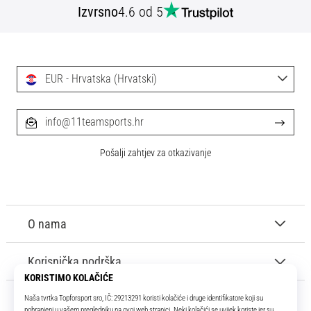
Izvrsno
4.6 od 5
EUR - Hrvatska (Hrvatski)
info@11teamsports.hr
Pošalji zahtjev za otkazivanje
O nama
Korisnička podrška