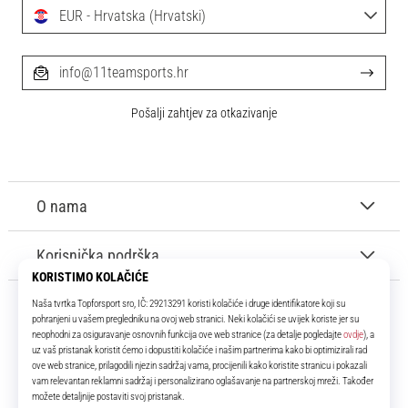
EUR - Hrvatska (Hrvatski)
info@11teamsports.hr
Pošalji zahtjev za otkazivanje
O nama
Korisnička podrška
11teamsports.hr
Tvoj smo pouzdani suigrač već više od 16 godina! Cijelo to vrijeme
donosimo ti najbolje i najnovije proizvode iz svijeta nogometa.