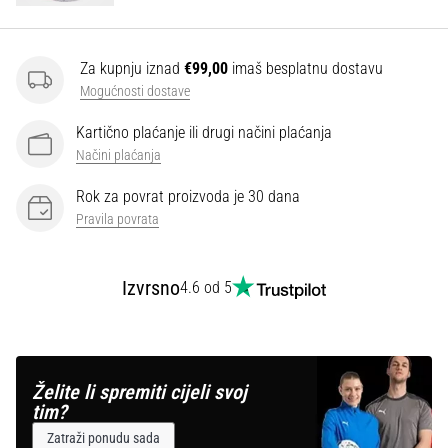
Za kupnju iznad
€99,00
imaš besplatnu dostavu
Mogućnosti dostave
Kartično plaćanje ili drugi načini plaćanja
Načini plaćanja
Rok za povrat proizvoda je 30 dana
Pravila povrata
Izvrsno
4.6 od 5
Želite li spremiti cijeli svoj
tim?
Zatraži ponudu sada