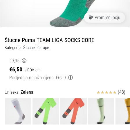
tisak
i
obradu
Promijeni boju
sportske
opreme
Štucne Puma TEAM LIGA SOCKS CORE
1. 7. 2025
Kategorija:
Štucne i čarape
•
1 min. čitanja
€9,95
Play
€6,50
s PDV-om
for
Posljednja najniža cijena:
€6,50
More
Victories
Ocjena proizvoda
Uniseks,
Zelena
(48)
Pripremi
se
za
ženski
EURO
2025