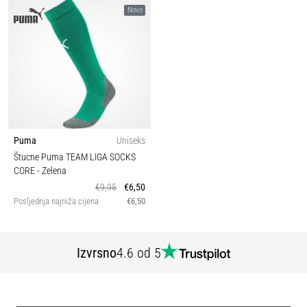
Novo
Puma
Uniseks
Štucne Puma TEAM LIGA SOCKS
CORE
- Zelena
€9,95
€6,50
Posljednja najniža cijena
€6,50
Izvrsno
4.6 od 5