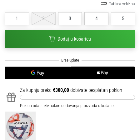
Tablica veličina
sa
službenim
dresovima
1
2
3
4
5
i
kopačkama
Dodaj u košaricu
Nike,
adidas
i
PUMA.
Budi
dio
svake
utakmice,
Za kupnju preko
€300,00
dobivate besplatan poklon
gola…
Poklon odabirete nakon dodavanja proizvoda u košaricu.
Prikaži
sve
članke