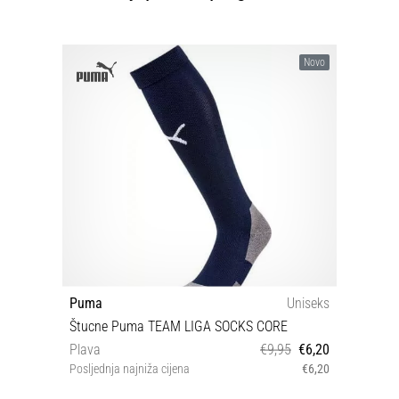
Novo
Puma
Uniseks
Štucne Puma TEAM LIGA SOCKS CORE
Plava
€9,95
€6,20
Posljednja najniža cijena
€6,20