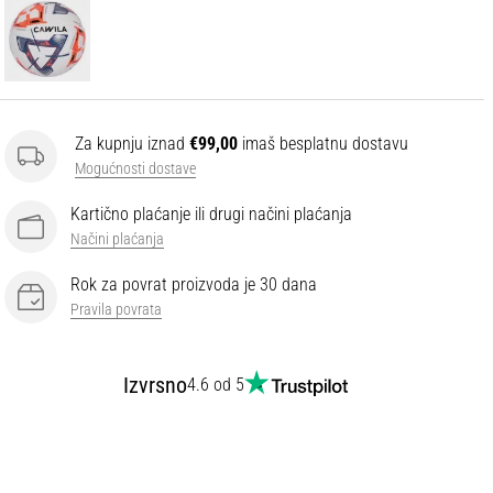
Za kupnju iznad
€99,00
imaš besplatnu dostavu
Mogućnosti dostave
Kartično plaćanje ili drugi načini plaćanja
Načini plaćanja
Rok za povrat proizvoda je 30 dana
Pravila povrata
Izvrsno
4.6 od 5