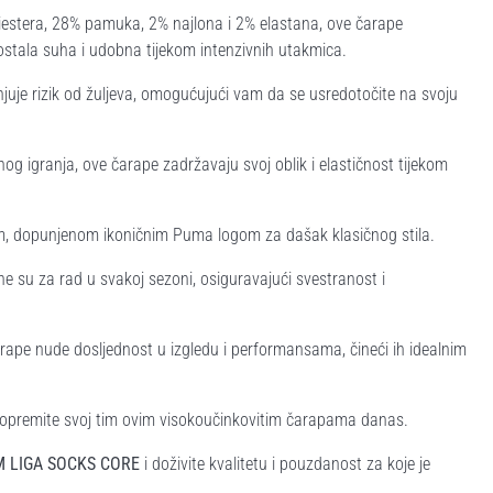
iestera, 28% pamuka, 2% najlona i 2% elastana, ove čarape
ostala suha i udobna tijekom intenzivnih utakmica.
uje rizik od žuljeva, omogućujući vam da se usredotočite na svoju
og igranja, ove čarape zadržavaju svoj oblik i elastičnost tijekom
om, dopunjenom ikoničnim Puma logom za dašak klasičnog stila.
e su za rad u svakoj sezoni, osiguravajući svestranost i
rape nude dosljednost u izgledu i performansama, čineći ih idealnim
 opremite svoj tim ovim visokoučinkovitim čarapama danas.
 LIGA SOCKS CORE
i doživite kvalitetu i pouzdanost za koje je