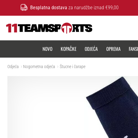
Besplatna dostava
za narudžbe iznad €99,00
11teamsports.hr
NOVO
KOPAČKE
ODJEĆA
OPREMA
FANS
Odjeća
Nogometna odjeća
Štucne i čarape