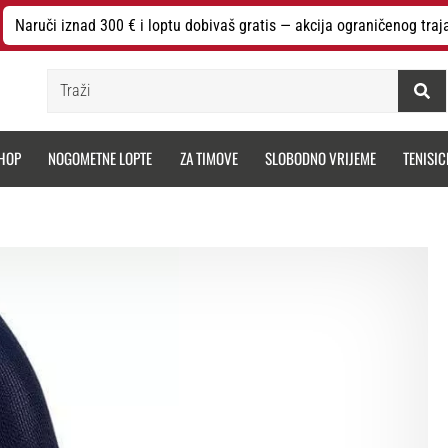
Naruči iznad 300 € i loptu dobivaš gratis — akcija ograničenog traj
Traži
HOP
NOGOMETNE LOPTE
ZA TIMOVE
SLOBODNO VRIJEME
TENISIC