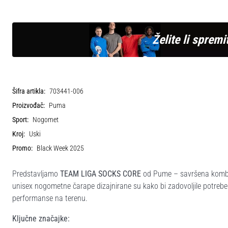
Želite li spremit
Šifra artikla:
703441-006
Proizvođač:
Puma
Sport:
Nogomet
Kroj:
Uski
Promo:
Black Week 2025
Predstavljamo
TEAM LIGA SOCKS CORE
od Pume – savršena kombina
unisex nogometne čarape dizajnirane su kako bi zadovoljile potrebe
performanse na terenu.
Ključne značajke: