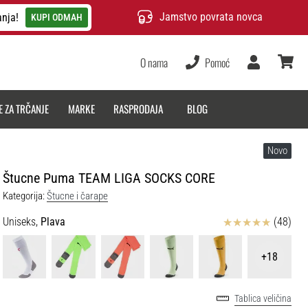
Jamstvo povrata novca
anja!
KUPI ODMAH
O nama
Pomoć
Korisnik
košarica
E ZA TRČANJE
MARKE
RASPRODAJA
BLOG
Novo
Štucne Puma TEAM LIGA SOCKS CORE
Kategorija:
Štucne i čarape
Ocjena proizvoda
Uniseks,
Plava
(48)
+18
Tablica veličina