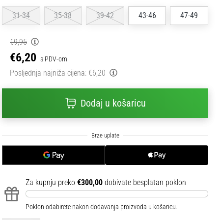
31-34
35-38
39-42
43-46
47-49
€9,95
€6,20
s PDV-om
Posljednja najniža cijena:
€6,20
Dodaj u košaricu
Za kupnju preko
€300,00
dobivate besplatan poklon
Poklon odabirete nakon dodavanja proizvoda u košaricu.