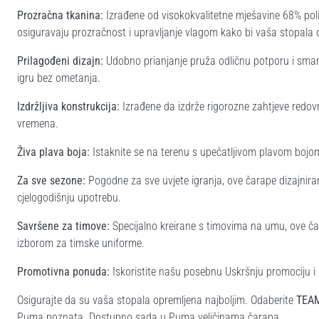
Prozračna tkanina:
Izrađene od visokokvalitetne mješavine 68% pol
osiguravaju prozračnost i upravljanje vlagom kako bi vaša stopala 
Prilagođeni dizajn:
Udobno prianjanje pruža odličnu potporu i smanj
igru bez ometanja.
Izdržljiva konstrukcija:
Izrađene da izdrže rigorozne zahtjeve redovn
vremena.
Živa plava boja:
Istaknite se na terenu s upečatljivom plavom boj
Za sve sezone:
Pogodne za sve uvjete igranja, ove čarape dizajniran
cjelogodišnju upotrebu.
Savršene za timove:
Specijalno kreirane s timovima na umu, ove ča
izborom za timske uniforme.
Promotivna ponuda:
Iskoristite našu posebnu Uskršnju promociju i
Osigurajte da su vaša stopala opremljena najboljim. Odaberite
TEAM
Puma poznata. Dostupno sada u Puma veličinama čarapa.