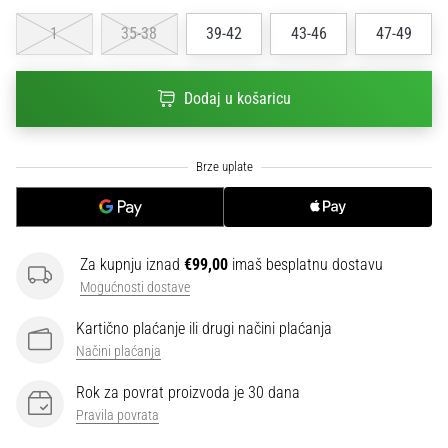
sa
1
35-38
39-42
43-46
47-49
službenim
dresovima
i
Dodaj u košaricu
kopačkama
Nike,
adidas
i
PUMA.
Budi
dio
svake
Za kupnju iznad
€99,00
imaš besplatnu dostavu
utakmice,
Mogućnosti dostave
gola…
Kartično plaćanje ili drugi načini plaćanja
Načini plaćanja
Prikaži
Rok za povrat proizvoda je 30 dana
sve
Pravila povrata
članke