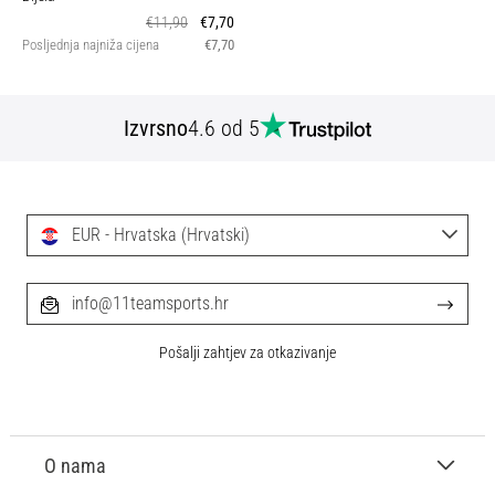
€11,90
€7,70
Posljednja najniža cijena
€7,70
Izvrsno
4.6 od 5
EUR - Hrvatska (Hrvatski)
info@11teamsports.hr
Pošalji zahtjev za otkazivanje
O nama