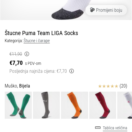
tisak
i
Promijeni boju
obradu
sportske
opreme
Štucne Puma Team LIGA Socks
Kategorija:
Štucne i čarape
1. 7. 2025
•
€11,90
1 min. čitanja
€7,70
s PDV-om
Play
Posljednja najniža cijena:
€7,70
for
More
Ocjena proizvoda
Muško,
Bijela
(20)
Victories
Pripremi
se
za
ženski
EURO
Tablica veličina
2025