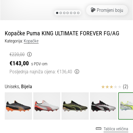
tisak
i
Promijeni boju
obradu
sportske
opreme
Kopačke Puma KING ULTIMATE FOREVER FG/AG
Kategorija:
Kopačke
1. 7. 2025
•
€220,00
1 min. čitanja
€143,00
s PDV-om
Play
Posljednja najniža cijena:
€136,40
for
More
Ocjena proizvoda
Uniseks,
Bijela
(2)
Victories
Pripremi
se
za
ženski
EURO
Tablica veličina
2025