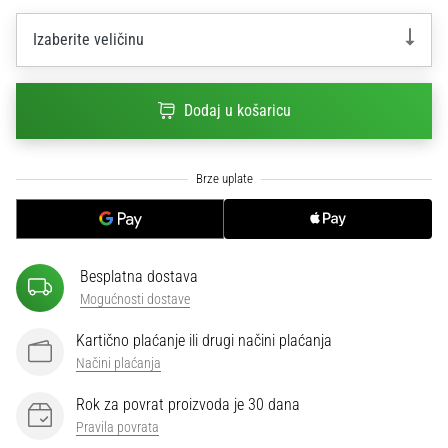
sa
službenim
Izaberite veličinu
dresovima
i
kopačkama
Dodaj u košaricu
Nike,
adidas
i
PUMA.
Budi
dio
svake
Besplatna dostava
utakmice,
Mogućnosti dostave
gola…
Kartično plaćanje ili drugi načini plaćanja
Načini plaćanja
Prikaži
sve
Rok za povrat proizvoda je 30 dana
članke
Pravila povrata