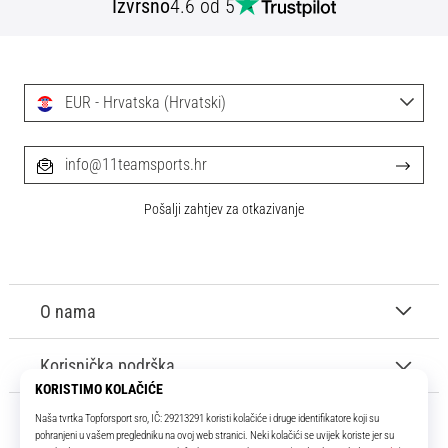
Izvrsno
4.6 od 5
EUR - Hrvatska (Hrvatski)
info@11teamsports.hr
Pošalji zahtjev za otkazivanje
O nama
Korisnička podrška