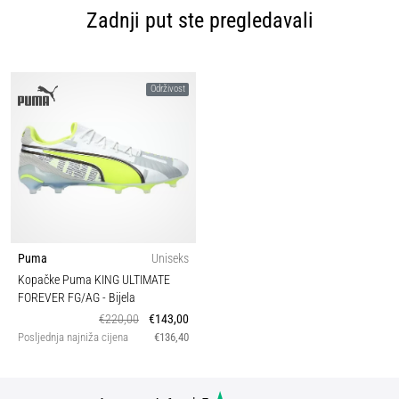
Zadnji put ste pregledavali
Održivost
Puma
Uniseks
Kopačke Puma KING ULTIMATE
FOREVER FG/AG
- Bijela
€220,00
€143,00
Posljednja najniža cijena
€136,40