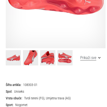
Prikaži sve
Šifra artikla:
108303-01
Spol:
Uniseks
Vrsta obuće:
Tvrdi tereni (FG), Umjetna trava (AG)
Sport:
Nogomet