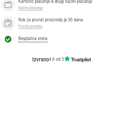
Kartično plaćanje ili drugi načini plaćanja
Načini plaćanja
Rok za povrat proizvoda je 30 dana
Pravila povrata
Besplatna vreća
Izvrsno
4.6 od 5