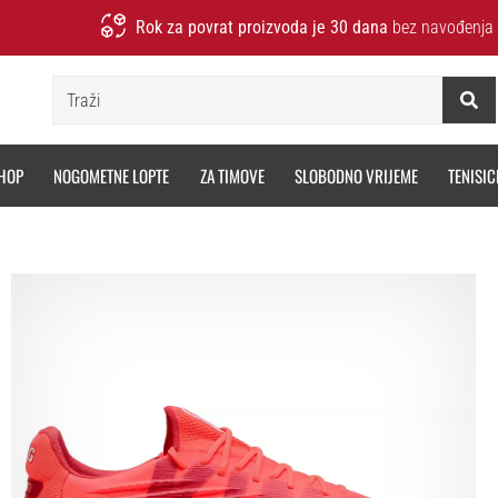
Rok za povrat proizvoda je 30 dana
bez navođenja 
Traži
HOP
NOGOMETNE LOPTE
ZA TIMOVE
SLOBODNO VRIJEME
TENISIC