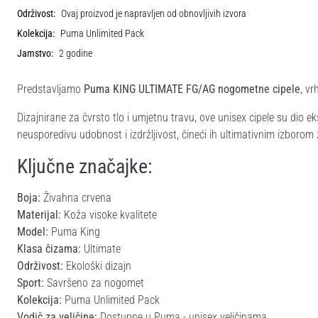
Održivost:
Ovaj proizvod je napravljen od obnovljivih izvora
Kolekcija:
Puma Unlimited Pack
Jamstvo:
2 godine
Predstavljamo
Puma KING ULTIMATE FG/AG nogometne cipele
, v
Dizajnirane za čvrsto tlo i umjetnu travu, ove unisex cipele su dio 
neusporedivu udobnost i izdržljivost, čineći ih ultimativnim izboro
Ključne značajke:
Boja:
Živahna crvena
Materijal:
Koža visoke kvalitete
Model:
Puma King
Klasa čizama:
Ultimate
Održivost:
Ekološki dizajn
Sport:
Savršeno za nogomet
Kolekcija:
Puma Unlimited Pack
Vodič za veličine:
Dostupne u Puma - unisex veličinama