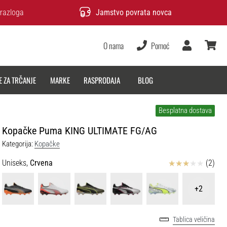
razloga
Jamstvo povrata novca
O nama
Pomoć
Korisnik
košarica
E ZA TRČANJE
MARKE
RASPRODAJA
BLOG
Besplatna dostava
Kopačke Puma KING ULTIMATE FG/AG
Kategorija:
Kopačke
Ocjena proizvoda
Uniseks,
Crvena
(2)
+2
Tablica veličina