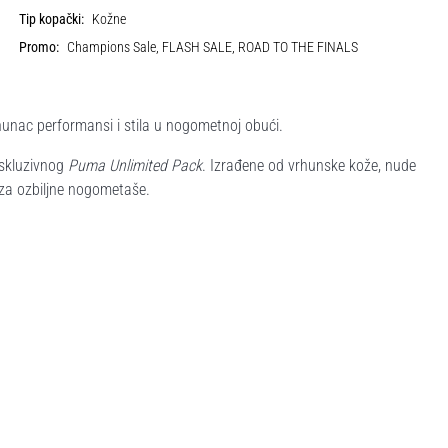
Tip kopački:
Kožne
Promo:
Champions Sale, FLASH SALE, ROAD TO THE FINALS
rhunac performansi i stila u nogometnoj obući.
ekskluzivnog
Puma Unlimited Pack
. Izrađene od vrhunske kože, nude
m za ozbiljne nogometaše.