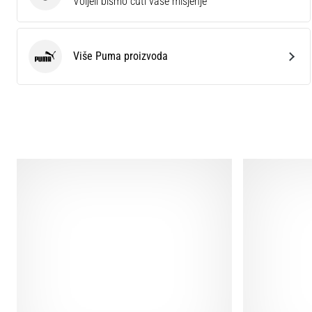
Ocijenite proizvod.
Voljeli bismo čuti vaše mišjenje
Više Puma proizvoda
Puma