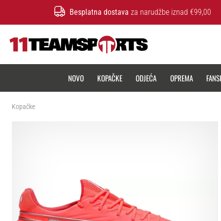
Besplatna dostava
za narudžbe iznad €99,00
11teamsports.hr
NOVO
KOPAČKE
ODJEĆA
OPREMA
FANS
Kopačke