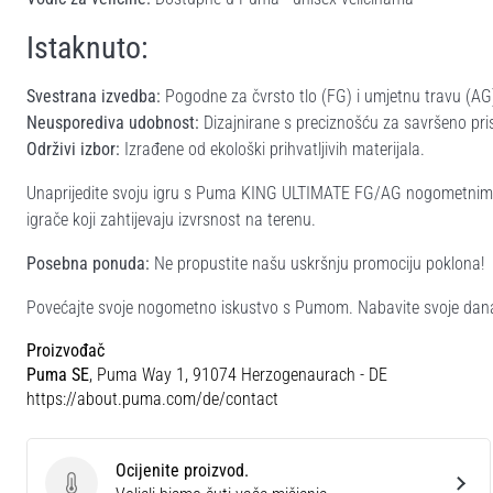
Istaknuto:
Svestrana izvedba:
Pogodne za čvrsto tlo (FG) i umjetnu travu (AG
Neusporediva udobnost:
Dizajnirane s preciznošću za savršeno pris
Održivi izbor:
Izrađene od ekološki prihvatljivih materijala.
Unaprijedite svoju igru s Puma KING ULTIMATE FG/AG nogometnim cipe
igrače koji zahtijevaju izvrsnost na terenu.
Posebna ponuda:
Ne propustite našu uskršnju promociju poklona!
Povećajte svoje nogometno iskustvo s Pumom. Nabavite svoje dan
Proizvođač
Puma SE
, Puma Way 1, 91074 Herzogenaurach - DE
https://about.puma.com/de/contact
Ocijenite proizvod.