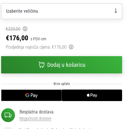
Izaberite veličinu
€220,00
€176,00
s PDV-om
Posljednja najniža cijena:
€176,00
Dodaj u košaricu
Besplatna dostava
Mogućnosti dostave