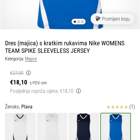
tisak
i
obradu
Promijeni boju
sportske
opreme
Dres (majica) s kratkim rukavima Nike WOMENS
1. 7. 2025
TEAM SPIKE SLEEVELESS JERSEY
•
Kategorija:
Majice
1 min. čitanja
Play
€27,00
for
€18,10
s PDV-om
More
Posljednja najniža cijena:
€18,10
Victories
Pripremi
Ocjena proizvoda
Žensko,
Plava
(1)
se
za
ženski
EURO
2025