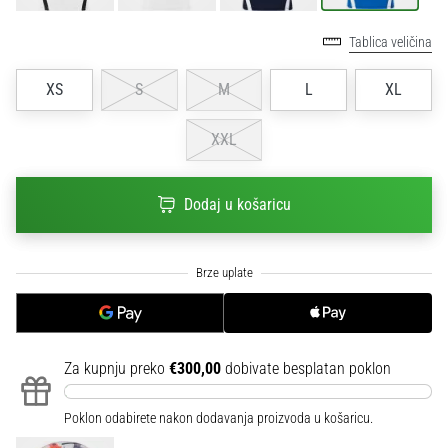
sa
službenim
Tablica veličina
dresovima
i
XS
S
M
L
XL
kopačkama
Nike,
XXL
adidas
i
PUMA.
Dodaj u košaricu
Budi
dio
svake
utakmice,
gola…
Za kupnju preko
€300,00
dobivate besplatan poklon
Prikaži
sve
članke
Poklon odabirete nakon dodavanja proizvoda u košaricu.