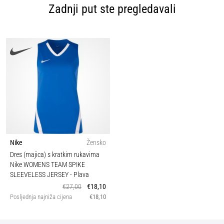
Zadnji put ste pregledavali
Nike
Žensko
Dres (majica) s kratkim rukavima
Nike WOMENS TEAM SPIKE
SLEEVELESS JERSEY
- Plava
€27,00
€18,10
Posljednja najniža cijena
€18,10