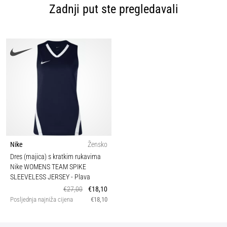
Zadnji put ste pregledavali
Nike
Žensko
Dres (majica) s kratkim rukavima
Nike WOMENS TEAM SPIKE
SLEEVELESS JERSEY
- Plava
€27,00
€18,10
Posljednja najniža cijena
€18,10