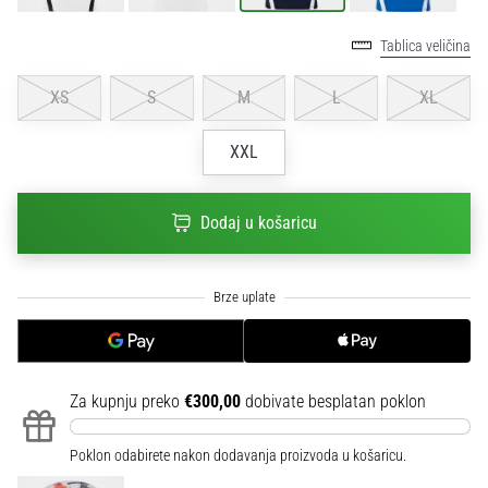
sa
službenim
Tablica veličina
dresovima
i
XS
S
M
L
XL
kopačkama
Nike,
XXL
adidas
i
PUMA.
Dodaj u košaricu
Budi
dio
svake
utakmice,
gola…
Za kupnju preko
€300,00
dobivate besplatan poklon
Prikaži
sve
članke
Poklon odabirete nakon dodavanja proizvoda u košaricu.