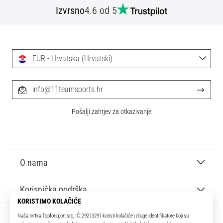
Izvrsno
4.6 od 5
EUR - Hrvatska (Hrvatski)
info@11teamsports.hr
Pošalji zahtjev za otkazivanje
O nama
Korisnička podrška