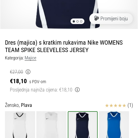
tisak
i
obradu
Promijeni boju
sportske
opreme
Dres (majica) s kratkim rukavima Nike WOMENS
1. 7. 2025
TEAM SPIKE SLEEVELESS JERSEY
•
Kategorija:
Majice
1 min. čitanja
Play
€27,00
for
€18,10
s PDV-om
More
Posljednja najniža cijena:
€18,10
Victories
Pripremi
Ocjena proizvoda
Žensko,
Plava
(1)
se
za
ženski
EURO
2025