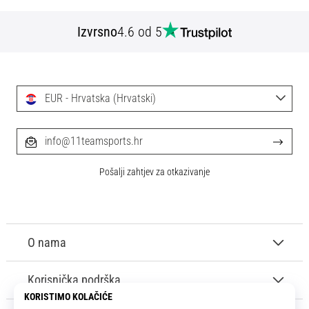
Izvrsno
4.6 od 5
EUR - Hrvatska (Hrvatski)
info@11teamsports.hr
Pošalji zahtjev za otkazivanje
O nama
Korisnička podrška