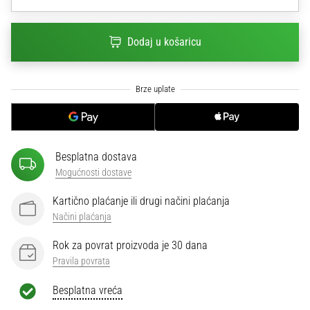
sa
službenim
dresovima
Dodaj u košaricu
i
kopačkama
Nike,
adidas
i
PUMA.
Budi
Besplatna dostava
dio
Mogućnosti dostave
svake
utakmice,
Kartično plaćanje ili drugi načini plaćanja
gola…
Načini plaćanja
Rok za povrat proizvoda je 30 dana
Prikaži
Pravila povrata
sve
članke
Besplatna vreća