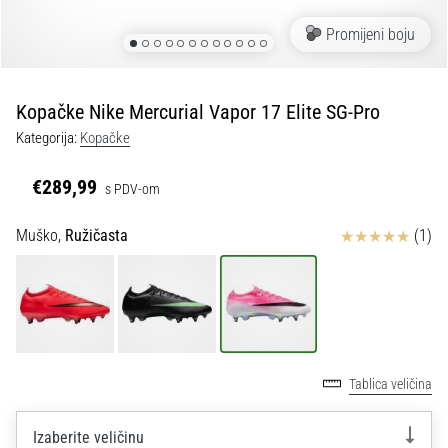
tisak
i
Promijeni boju
obradu
sportske
opreme
Kopačke Nike Mercurial Vapor 17 Elite SG-Pro
Kategorija:
Kopačke
1. 7. 2025
•
€289,99
s PDV-om
1 min. čitanja
Play
Ocjena proizvoda
Muško,
Ružičasta
(1)
for
More
Victories
Pripremi
se
za
Tablica veličina
ženski
EURO
Izaberite veličinu
2025