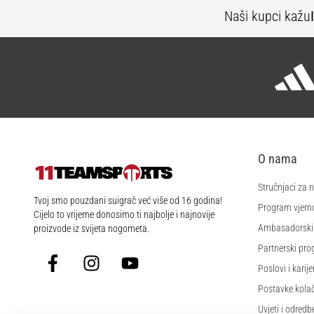
Naši kupci kažu
O nama
Stručnjaci za
11teamsports.hr
Tvoj smo pouzdani suigrač već više od 16 godina!
Program vjerno
Cijelo to vrijeme donosimo ti najbolje i najnovije
Ambasadorski
proizvode iz svijeta nogometa.
Partnerski pr
Facebook
Instagram
YouTube
Poslovi i karije
Postavke kola
Uvjeti i odredb