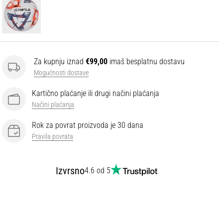
Za kupnju iznad
€99,00
imaš besplatnu dostavu
Mogućnosti dostave
Kartično plaćanje ili drugi načini plaćanja
Načini plaćanja
Rok za povrat proizvoda je 30 dana
Pravila povrata
Izvrsno
4.6 od 5