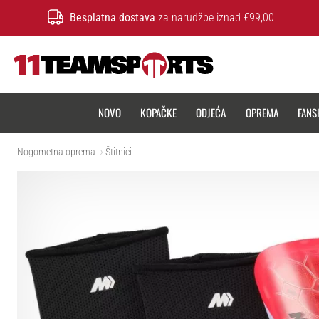
Besplatna dostava
za narudžbe iznad €99,00
11teamsports.hr
NOVO
KOPAČKE
ODJEĆA
OPREMA
FANS
Nogometna oprema
Štitnici