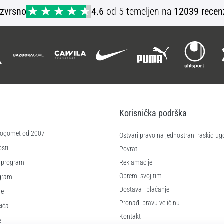
Izvrsno
4.6
od 5 temeljen na
12039 recen
Korisnička podrška
 nogomet od 2007
Ostvari pravo na jednostrani raskid ug
sti
Povrati
 program
Reklamacije
Opremi svoj tim
ogram
Dostava i plaćanje
re
Pronađi pravu veličinu
čića
Kontakt
e