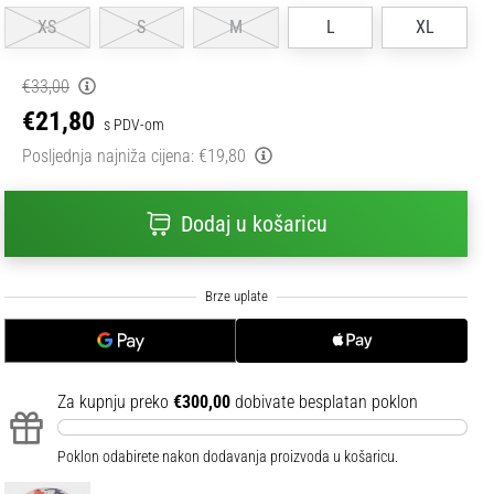
XS
S
M
L
XL
€33,00
€21,80
s PDV-om
Posljednja najniža cijena:
€19,80
Dodaj u košaricu
Za kupnju preko
€300,00
dobivate besplatan poklon
Poklon odabirete nakon dodavanja proizvoda u košaricu.