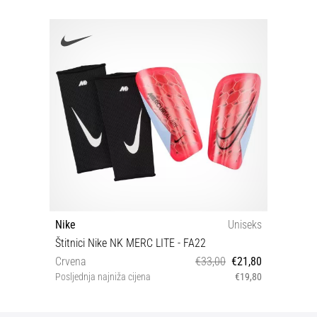
Nike
Uniseks
Štitnici Nike NK MERC LITE - FA22
Crvena
€33,00
€21,80
Posljednja najniža cijena
€19,80
L XL