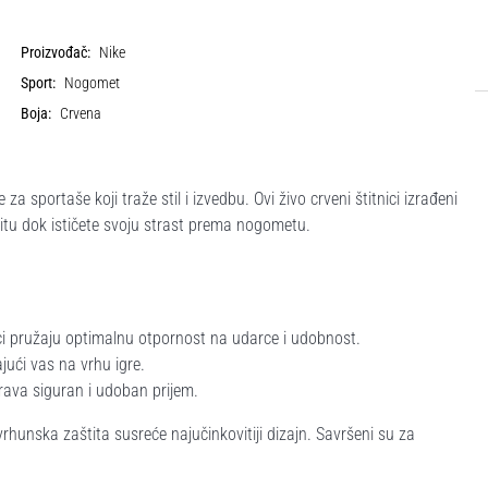
Proizvođač:
Nike
Sport:
Nogomet
Boja:
Crvena
sportaše koji traže stil i izvedbu. Ovi živo crveni štitnici izrađeni
titu dok ističete svoju strast prema nogometu.
ici pružaju optimalnu otpornost na udarce i udobnost.
ući vas na vrhu igre.
rava siguran i udoban prijem.
nska zaštita susreće najučinkovitiji dizajn. Savršeni su za