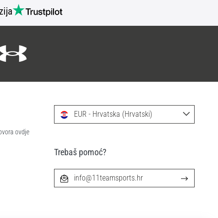
zija
EUR - Hrvatska (Hrvatski)
ovora ovdje
Trebaš pomoć?
info@11teamsports.hr