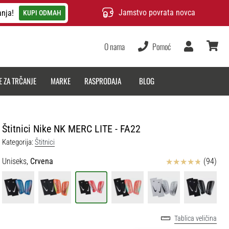
Jamstvo povrata novca
anja!
KUPI ODMAH
O nama
Pomoć
Korisnik
košarica
E ZA TRČANJE
MARKE
RASPRODAJA
BLOG
Štitnici Nike NK MERC LITE - FA22
Kategorija:
Štitnici
Ocjena proizvoda
Uniseks,
Crvena
(94)
Tablica veličina