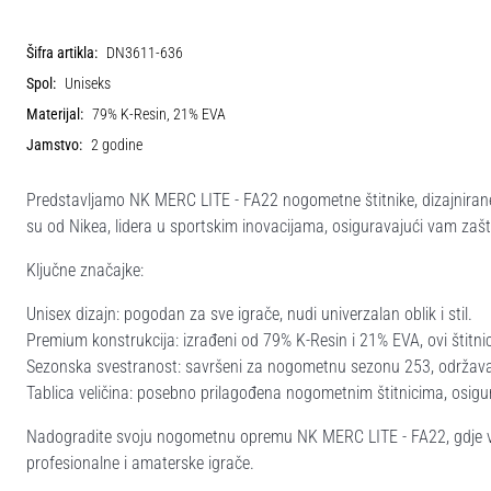
Šifra artikla:
DN3611-636
Spol:
Uniseks
Materijal:
79% K-Resin, 21% EVA
Jamstvo:
2 godine
Predstavljamo NK MERC LITE - FA22 nogometne štitnike, dizajnirane za 
su od Nikea, lidera u sportskim inovacijama, osiguravajući vam zaš
Ključne značajke:
Unisex dizajn: pogodan za sve igrače, nudi univerzalan oblik i stil.
Premium konstrukcija: izrađeni od 79% K-Resin i 21% EVA, ovi štitn
Sezonska svestranost: savršeni za nogometnu sezonu 253, održavaj
Tablica veličina: posebno prilagođena nogometnim štitnicima, osigu
Nadogradite svoju nogometnu opremu NK MERC LITE - FA22, gdje vrhu
profesionalne i amaterske igrače.