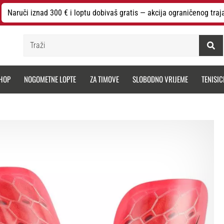
Naruči iznad 300 € i loptu dobivaš gratis — akcija ograničenog traj
Traži
HOP
NOGOMETNE LOPTE
ZA TIMOVE
SLOBODNO VRIJEME
TENISIC