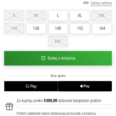
Tablica veličina
sa
službenim
dresovima
S
M
L
XL
3XL
i
kopačkama
116
128
140
152
164
Nike,
adidas
XXL
i
PUMA.
Budi
Dodaj u košaricu
dio
svake
utakmice,
gola…
Prikaži
Za kupnju preko
€300,00
dobivate besplatan poklon
sve
članke
Poklon odabirete nakon dodavanja proizvoda u košaricu.