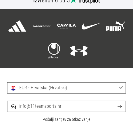
Izvrsno
4.6 od 5
EUR - Hrvatska (Hrvatski)
info@11teamsports.hr
Pošalji zahtjev za otkazivanje