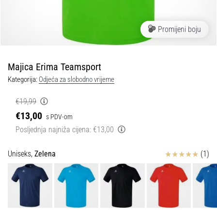
tisak
i
obradu
Promijeni boju
sportske
opreme
Majica Erima Teamsport
1. 7. 2025
Kategorija:
Odjeća za slobodno vrijeme
•
1 min. čitanja
€19,99
Play
€13,00
s PDV-om
for
Posljednja najniža cijena:
€13,00
More
Victories
Ocjena proizvoda
Uniseks,
Zelena
(1)
Pripremi
se
za
ženski
EURO
2025