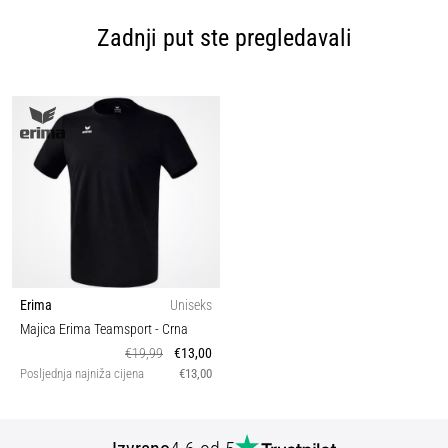
Zadnji put ste pregledavali
Erima
Uniseks
Majica Erima Teamsport
- Crna
€19,99
€13,00
Posljednja najniža cijena
€13,00