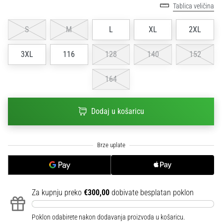
Tablica veličina
sa
službenim
dresovima
S
M
L
XL
2XL
i
kopačkama
3XL
116
128
140
152
Nike,
adidas
164
i
PUMA.
Budi
Dodaj u košaricu
dio
svake
utakmice,
gola…
Prikaži
Za kupnju preko
€300,00
dobivate besplatan poklon
sve
članke
Poklon odabirete nakon dodavanja proizvoda u košaricu.