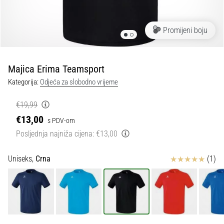
tisak
i
obradu
Promijeni boju
sportske
opreme
Majica Erima Teamsport
1. 7. 2025
Kategorija:
Odjeća za slobodno vrijeme
•
1 min. čitanja
€19,99
Play
€13,00
s PDV-om
for
Posljednja najniža cijena:
€13,00
More
Victories
Ocjena proizvoda
Uniseks,
Crna
(1)
Pripremi
se
za
ženski
EURO
2025