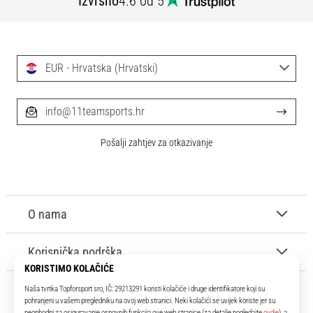
Izvrsno
4.6 od 5
EUR - Hrvatska (Hrvatski)
info@11teamsports.hr
Pošalji zahtjev za otkazivanje
O nama
Korisnička podrška