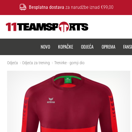
Besplatna dostava
za narudžbe iznad €99,00
11teamsports.hr
NOVO
KOPAČKE
ODJEĆA
OPREMA
FANS
Odjeća
Odjeća za trening
Trenirke - gornji dio