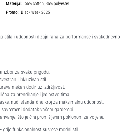
Materijal:
65% cotton, 35% polyester
Promo:
Black Week 2025
 stila i udobnosti dizajnirana za performanse i svakodnevno
ar izbor za svaku prigodu.
estran i inkluzivan stil.
rava mekan dodir uz izdržljivost.
dlična za brendiranje i jedinstvo tima.
zlaske, nudi standardnu kroj za maksimalnu udobnost.
lja savremeni dodatak vašem garderobi.
rivanje, što je čini promišljenim poklonom za voljene.
gdje funkcionalnost susreće modni stil.