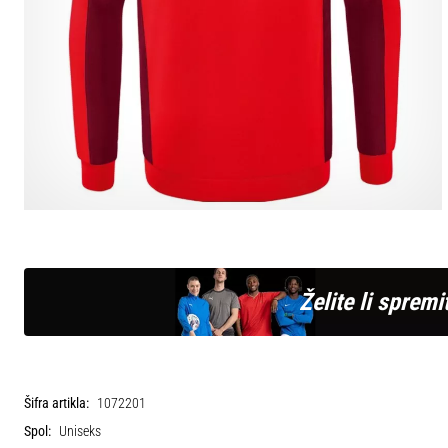
Želite li spremit
Šifra artikla:
1072201
Spol:
Uniseks