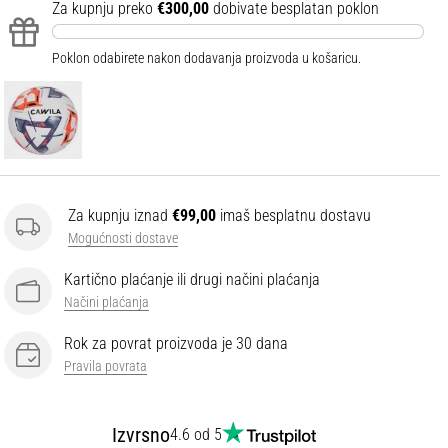
Za kupnju preko
€300,00
dobivate besplatan poklon
Poklon odabirete nakon dodavanja proizvoda u košaricu.
Za kupnju iznad
€99,00
imaš besplatnu dostavu
Mogućnosti dostave
Kartično plaćanje ili drugi načini plaćanja
Načini plaćanja
Rok za povrat proizvoda je 30 dana
Pravila povrata
Izvrsno
4.6 od 5