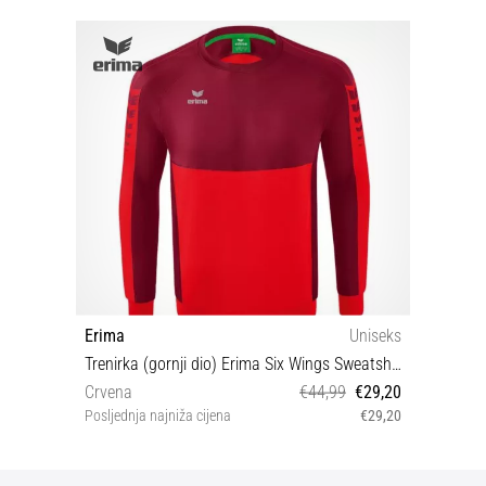
Erima
Uniseks
Trenirka (gornji dio) Erima Six Wings Sweatshirt
Crvena
€44,99
€29,20
Posljednja najniža cijena
€29,20
M 116 128 3XL