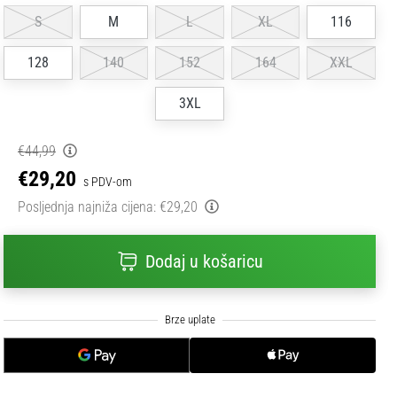
S
M
L
XL
116
128
140
152
164
XXL
3XL
€44,99
€29,20
s PDV-om
Posljednja najniža cijena:
€29,20
Dodaj u košaricu