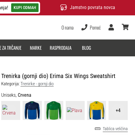
Jamstvo povrata novca
anja!
KUPI ODMAH
O nama
Pomoć
Korisnik
košarica
E ZA TRČANJE
MARKE
RASPRODAJA
BLOG
Trenirka (gornji dio) Erima Six Wings Sweatshirt
Kategorija:
Trenirke - gornji dio
Uniseks,
Crvena
+4
Tablica veličina