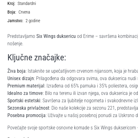
Kroj:
Standardni
Boja:
Crvena
Jamstvo:
2 godine
Predstavljamo
Six Wings duksericu
od Erime – savršena kombinacija
nošenje.
Ključne značajke:
Živa boja
: Istaknite se upečatljivom crvenom nijansom, koja je hrab
Unisex dizajn
: Prilagođena da odgovara svima, ova dukserica nudi sv
Premium materijal
: Izrađena od 65% pamuka i 35% poliestera, osigu
Idealno za timove
: Bilo na terenu ili izvan njega, ova dukserica je o
Sportski estetski
: Savršena za ljubitelje nogometa i svakodnevne i
Sezonska privlačnost
: Dio naše kolekcije za sezonu 221, predstav
Posebna promocija
: Uživajte u našoj posebnoj ponudi za Uskrsno da
Povećajte svoje sportske osnovne komade s Six Wings duksericom – 