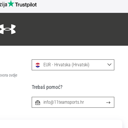
zija
EUR - Hrvatska (Hrvatski)
ovora ovdje
Trebaš pomoć?
info@11teamsports.hr