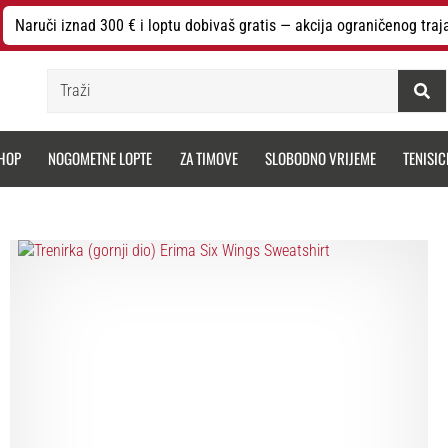
Naruči iznad 300 € i loptu dobivaš gratis — akcija ograničenog traj
Traži
HOP
NOGOMETNE LOPTE
ZA TIMOVE
SLOBODNO VRIJEME
TENISIC