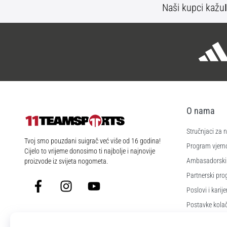
Naši kupci kažu
O nama
Stručnjaci za
11teamsports.hr
Tvoj smo pouzdani suigrač već više od 16 godina!
Program vjerno
Cijelo to vrijeme donosimo ti najbolje i najnovije
Ambasadorski
proizvode iz svijeta nogometa.
Partnerski pr
Facebook
Instagram
YouTube
Poslovi i karije
Postavke kola
Uvjeti i odredb