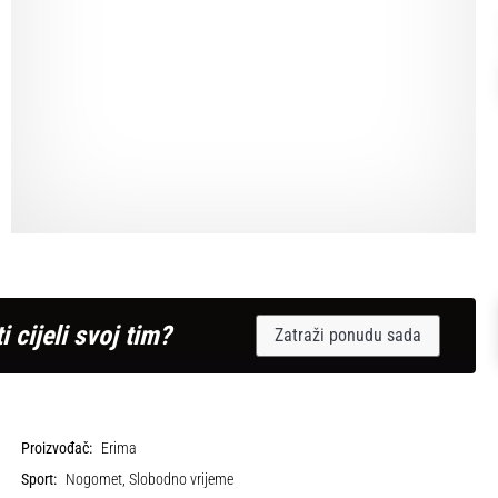
i cijeli svoj tim?
Zatraži ponudu sada
Proizvođač:
Erima
Sport:
Nogomet, Slobodno vrijeme