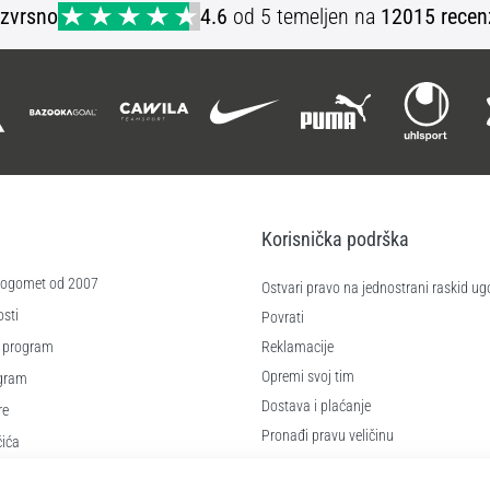
Izvrsno
4.6
od 5 temeljen na
12015 recen
Korisnička podrška
 nogomet od 2007
Ostvari pravo na jednostrani raskid ug
sti
Povrati
 program
Reklamacije
Opremi svoj tim
ogram
Dostava i plaćanje
re
Pronađi pravu veličinu
čića
Kontakt
e