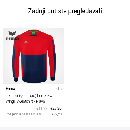
Zadnji put ste pregledavali
Erima
Uniseks
Trenirka (gornji dio) Erima Six
Wings Sweatshirt
- Plava
€44,99
€29,20
Posljednja najniža cijena
€29,20