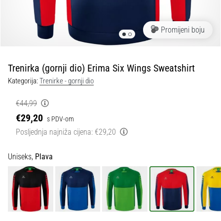
tisak
i
obradu
Promijeni boju
sportske
opreme
Trenirka (gornji dio) Erima Six Wings Sweatshirt
1. 7. 2025
Kategorija:
Trenirke - gornji dio
•
1 min. čitanja
€44,99
Play
€29,20
s PDV-om
for
Posljednja najniža cijena:
€29,20
More
Victories
Uniseks,
Plava
Pripremi
se
za
ženski
EURO
2025