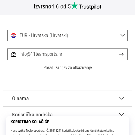
Izvrsno
4.6 od 5
EUR - Hrvatska (Hrvatski)
info@11teamsports.hr
Pošalji zahtjev za otkazivanje
O nama
Korisnička podrška