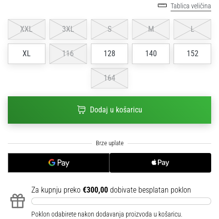
Tablica veličina
sa
službenim
dresovima
XXL
3XL
S
M
L
i
kopačkama
XL
116
128
140
152
Nike,
adidas
164
i
PUMA.
Budi
Dodaj u košaricu
dio
svake
utakmice,
gola…
Prikaži
Za kupnju preko
€300,00
dobivate besplatan poklon
sve
članke
Poklon odabirete nakon dodavanja proizvoda u košaricu.