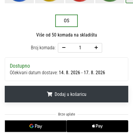
sa
službenim
dresovima
OS
i
kopačkama
Više od 50 komada na skladištu
Nike,
adidas
Broj komada:
i
PUMA.
Budi
Dostupno
dio
Očekivani datum dostave:
14. 8. 2026 - 17. 8. 2026
svake
utakmice,
gola…
Dodaj u košaricu
Prikaži
.
.
.
sve
članke