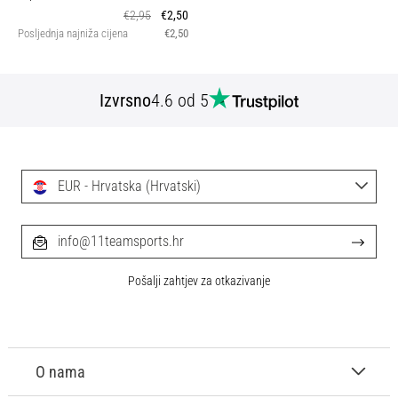
€2,95
€2,50
Posljednja najniža cijena
€2,50
Izvrsno
4.6 od 5
EUR - Hrvatska (Hrvatski)
info@11teamsports.hr
Pošalji zahtjev za otkazivanje
O nama