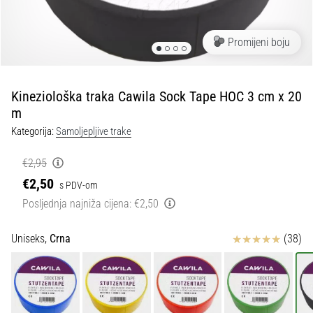
tisak
i
obradu
Promijeni boju
sportske
opreme
Kineziološka traka Cawila Sock Tape HOC 3 cm x 20
1. 7. 2025
m
•
Kategorija:
Samoljepljive trake
1 min. čitanja
Play
€2,95
for
€2,50
s PDV-om
More
Posljednja najniža cijena:
€2,50
Victories
Pripremi
Ocjena proizvoda
Uniseks,
Crna
(38)
se
za
ženski
EURO
2025