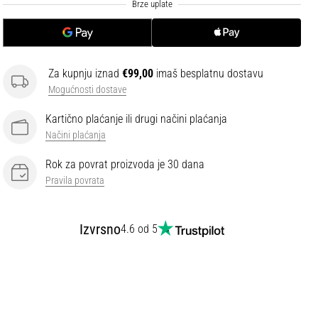
Za kupnju iznad
€99,00
imaš besplatnu dostavu
Mogućnosti dostave
Kartično plaćanje ili drugi načini plaćanja
Načini plaćanja
Rok za povrat proizvoda je 30 dana
Pravila povrata
Izvrsno
4.6 od 5