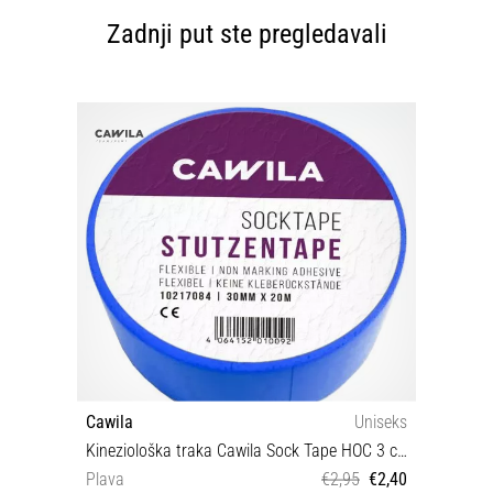
Zadnji put ste pregledavali
Cawila
Uniseks
Kineziološka traka Cawila Sock Tape HOC 3 cm x 20 m
Plava
€2,95
€2,40