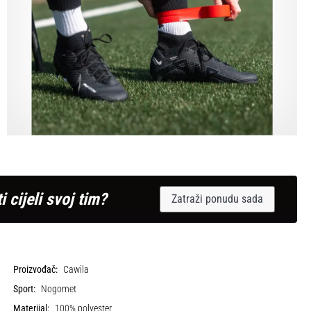
i cijeli svoj tim?
Zatraži ponudu sada
Proizvođač:
Cawila
Sport:
Nogomet
Materijal:
100% polyester