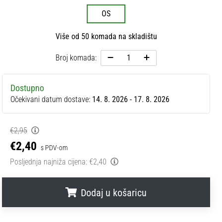
OS
Više od 50 komada na skladištu
Broj komada:
Dostupno
Očekivani datum dostave:
14. 8. 2026 - 17. 8. 2026
€2,95
€2,40
s PDV-om
Posljednja najniža cijena:
€2,40
Dodaj u košaricu
.
.
.