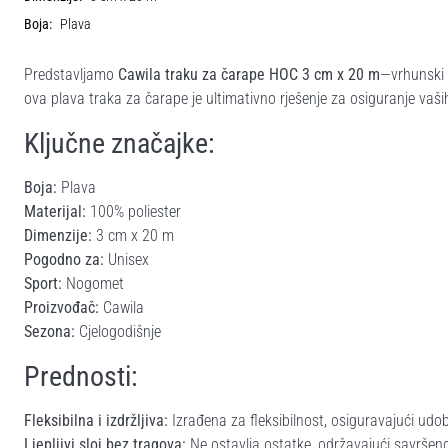
Boja:
Plava
Predstavljamo
Cawila traku za čarape HOC 3 cm x 20 m
—vrhunski 
ova plava traka za čarape je ultimativno rješenje za osiguranje vaš
Ključne značajke:
Boja:
Plava
Materijal:
100% poliester
Dimenzije:
3 cm x 20 m
Pogodno za:
Unisex
Sport:
Nogomet
Proizvođač:
Cawila
Sezona:
Cjelogodišnje
Prednosti:
Fleksibilna i izdržljiva:
Izrađena za fleksibilnost, osiguravajući ud
Ljepljivi sloj bez tragova:
Ne ostavlja ostatke, održavajući savršen