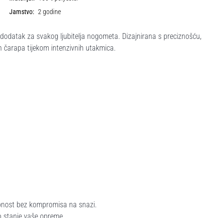
Jamstvo:
2 godine
dodatak za svakog ljubitelja nogometa. Dizajnirana s preciznošću,
ih čarapa tijekom intenzivnih utakmica.
obnost bez kompromisa na snazi.
o stanje vaše opreme.