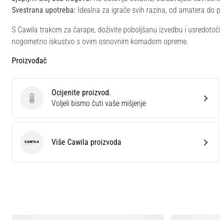
Svestrana upotreba:
Idealna za igrače svih razina, od amatera do 
S Cawila trakom za čarape, doživite poboljšanu izvedbu i usredotoč
nogometno iskustvo s ovim osnovnim komadom opreme.
Proizvođač
Ocijenite proizvod.
Ocijenite proizvod.
Voljeli bismo čuti vaše mišjenje
Više Cawila proizvoda
Cawila