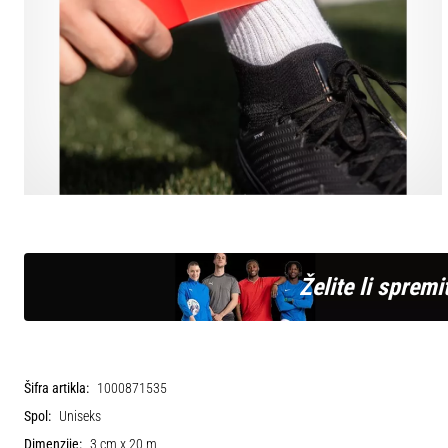
Želite li spremit
Šifra artikla:
1000871535
Spol:
Uniseks
Dimenzije:
3 cm x 20 m