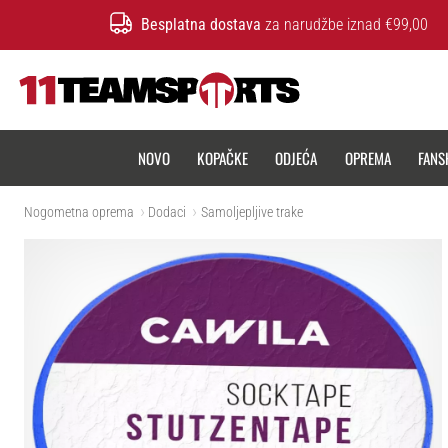
Besplatna dostava
za narudžbe iznad €99,00
11teamsports.hr
NOVO
KOPAČKE
ODJEĆA
OPREMA
FANS
Nogometna oprema
Dodaci
Samoljepljive trake