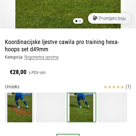
tisak
i
obradu
Promijeni boju
sportske
opreme
Koordinacijske ljestve cawila pro training hexa-
1. 7. 2025
hoops set d49mm
•
Kategorija:
Nogometna oprema
1 min. čitanja
Play
€28,00
s PDV-om
for
More
Ocjena proizvoda
Uniseks
(1)
Victories
Pripremi
se
za
ženski
EURO
2025