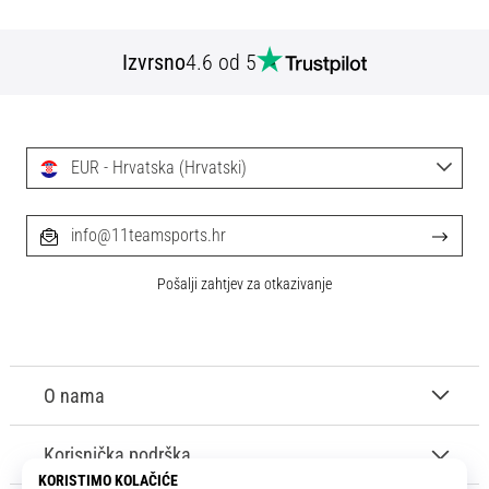
Izvrsno
4.6 od 5
EUR - Hrvatska (Hrvatski)
info@11teamsports.hr
Pošalji zahtjev za otkazivanje
O nama
Korisnička podrška