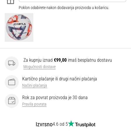
Poklon odabirete nakon dodavanja proizvoda u košaricu.
Za kupnju iznad
€99,00
imaš besplatnu dostavu
Mogućnosti dostave
Kartično plaćanje ili drugi načini plaćanja
Načini plaćanja
Rok za povrat proizvoda je 30 dana
Pravila povrata
Izvrsno
4.6 od 5