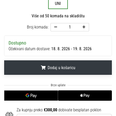
UNI
sa
službenim
dresovima
Više od 50 komada na skladištu
i
kopačkama
Broj komada:
Nike,
adidas
Dostupno
i
Očekivani datum dostave:
18. 8. 2026 - 19. 8. 2026
PUMA.
Budi
dio
svake
Dodaj u košaricu
utakmice,
gola…
.
.
.
Prikaži
sve
članke
Za kupnju preko
€300,00
dobivate besplatan poklon