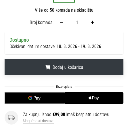
sa
Više od 50 komada na skladištu
službenim
dresovima
Broj komada:
i
kopačkama
Nike,
Dostupno
adidas
Očekivani datum dostave:
18. 8. 2026 - 19. 8. 2026
i
PUMA.
Budi
dio
Dodaj u košaricu
svake
utakmice,
.
.
.
gola…
Prikaži
sve
Za kupnju iznad
€99,00
imaš besplatnu dostavu
članke
Mogućnosti dostave