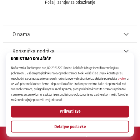
Pošalji zahtjev za otkazivanje
O nama
Korisnička podrška
11teamsports.hr
Tvoj smo pouzdani suigrač već više od 16 godina! Cijelo to vrijeme
donosimo ti najbolje i najnovije proizvode iz svijeta nogometa.
Facebook
Instagram
YouTube
© 2010 – 2026
11teamsports.hr