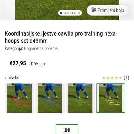
tisak
i
Promijeni boju
obradu
sportske
opreme
Koordinacijske ljestve cawila pro training hexa-
hoops set d49mm
1. 7. 2025
Kategorija:
Nogometna oprema
•
1 min. čitanja
€27,95
s PDV-om
Play
for
Ocjena proizvoda
Uniseks
(1)
More
Victories
Pripremi
se
za
ženski
EURO
UNI
2025