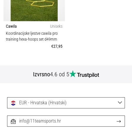
Cawila
Uniseks
Koordinacijske ljestve cawila pro
training hexa-hoops set d49mm
€27,95
Izvrsno
4.6 od 5
EUR - Hrvatska (Hrvatski)
info@11teamsports.hr