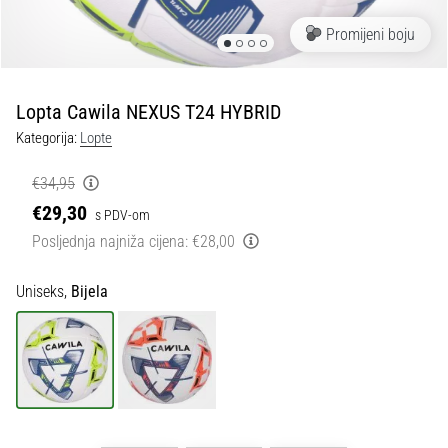
tisak
i
Promijeni boju
obradu
sportske
opreme
Lopta Cawila NEXUS T24 HYBRID
Kategorija:
Lopte
1. 7. 2025
•
€34,95
1 min. čitanja
€29,30
s PDV-om
Play
Posljednja najniža cijena:
€28,00
for
More
Uniseks,
Bijela
Victories
Pripremi
se
za
ženski
EURO
2025