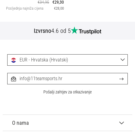
€34,95
€29,30
Posljednja najniža cijena
€28,00
Izvrsno
4.6 od 5
EUR - Hrvatska (Hrvatski)
info@11teamsports.hr
Pošalji zahtjev za otkazivanje
O nama