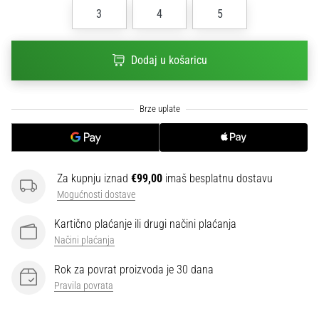
sa
3
4
5
službenim
dresovima
i
Dodaj u košaricu
kopačkama
Nike,
adidas
i
PUMA.
Budi
dio
Za kupnju iznad
€99,00
imaš besplatnu dostavu
svake
Mogućnosti dostave
utakmice,
gola…
Kartično plaćanje ili drugi načini plaćanja
Načini plaćanja
Prikaži
Rok za povrat proizvoda je 30 dana
sve
Pravila povrata
članke