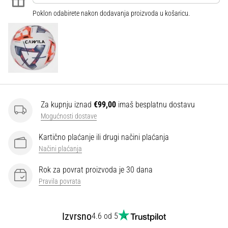
Poklon odabirete nakon dodavanja proizvoda u košaricu.
Za kupnju iznad
€99,00
imaš besplatnu dostavu
Mogućnosti dostave
Kartično plaćanje ili drugi načini plaćanja
Načini plaćanja
Rok za povrat proizvoda je 30 dana
Pravila povrata
Izvrsno
4.6 od 5