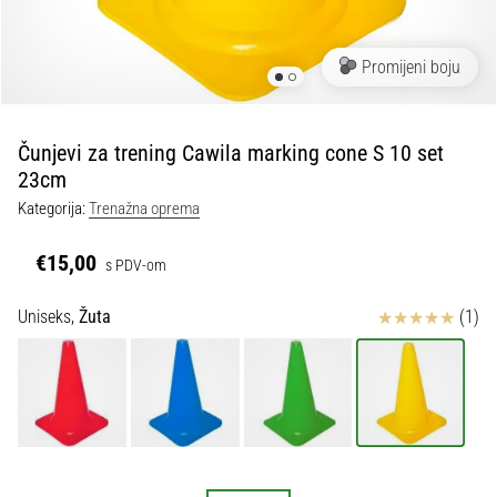
tisak
i
obradu
Promijeni boju
sportske
opreme
Čunjevi za trening Cawila marking cone S 10 set
1. 7. 2025
23cm
•
Kategorija:
Trenažna oprema
1 min. čitanja
Play
€15,00
s PDV-om
for
More
Ocjena proizvoda
Uniseks,
Žuta
(1)
Victories
Pripremi
se
za
ženski
EURO
2025