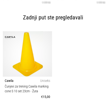
Zadnji put ste pregledavali
Cawila
Uniseks
Čunjevi za trening Cawila marking
cone S 10 set 23cm
- Žuta
€15,00