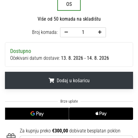
OS
sa
službenim
dresovima
Više od 50 komada na skladištu
i
kopačkama
Broj komada:
Nike,
adidas
Dostupno
i
Očekivani datum dostave:
13. 8. 2026 - 14. 8. 2026
PUMA.
Budi
dio
svake
Dodaj u košaricu
utakmice,
gola…
.
.
.
Prikaži
sve
članke
Za kupnju preko
€300,00
dobivate besplatan poklon