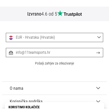
Izvrsno
4.6 od 5
EUR - Hrvatska (Hrvatski)
info@11teamsports.hr
Pošalji zahtjev za otkazivanje
O nama
Korisnička podrška