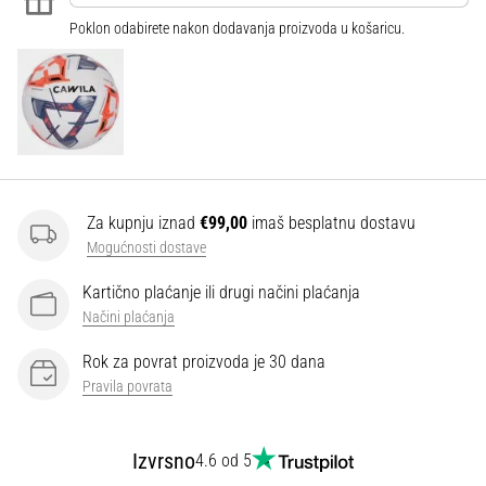
Poklon odabirete nakon dodavanja proizvoda u košaricu.
Za kupnju iznad
€99,00
imaš besplatnu dostavu
Mogućnosti dostave
Kartično plaćanje ili drugi načini plaćanja
Načini plaćanja
Rok za povrat proizvoda je 30 dana
Pravila povrata
Izvrsno
4.6 od 5