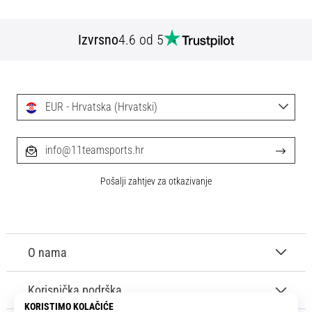
Izvrsno
4.6 od 5
EUR - Hrvatska (Hrvatski)
info@11teamsports.hr
Pošalji zahtjev za otkazivanje
O nama
Korisnička podrška