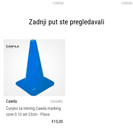
Zadnji put ste pregledavali
Cawila
Uniseks
Čunjevi za trening Cawila marking
cone S 10 set 23cm
- Plava
€15,00