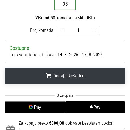
OS
sa
službenim
dresovima
Više od 50 komada na skladištu
i
kopačkama
Broj komada:
Nike,
adidas
Dostupno
i
Očekivani datum dostave:
14. 8. 2026 - 17. 8. 2026
PUMA.
Budi
dio
svake
Dodaj u košaricu
utakmice,
gola…
.
.
.
Prikaži
sve
članke
Za kupnju preko
€300,00
dobivate besplatan poklon