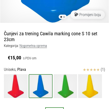
tisak
i
obradu
Promijeni boju
sportske
opreme
Čunjevi za trening Cawila marking cone S 10 set
1. 7. 2025
23cm
•
Kategorija:
Nogometna oprema
1 min. čitanja
Play
€15,00
s PDV-om
for
More
Ocjena proizvoda
Uniseks,
Plava
(1)
Victories
Pripremi
se
za
ženski
EURO
2025