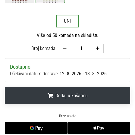
sa
službenim
dresovima
UNI
i
kopačkama
Više od 50 komada na skladištu
Nike,
adidas
Broj komada:
i
PUMA.
Budi
Dostupno
dio
Očekivani datum dostave:
12. 8. 2026 - 13. 8. 2026
svake
utakmice,
gola…
Dodaj u košaricu
Prikaži
.
.
.
sve
članke