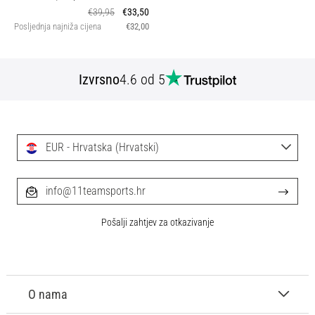
€39,95
€33,50
Posljednja najniža cijena
€32,00
Izvrsno
4.6 od 5
EUR - Hrvatska (Hrvatski)
info@11teamsports.hr
Pošalji zahtjev za otkazivanje
O nama