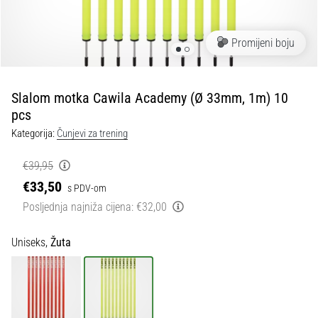
tisak
i
obradu
Promijeni boju
sportske
opreme
Slalom motka Cawila Academy (Ø 33mm, 1m) 10
1. 7. 2025
pcs
•
Kategorija:
Čunjevi za trening
1 min. čitanja
Play
€39,95
for
€33,50
s PDV-om
More
Posljednja najniža cijena:
€32,00
Victories
Pripremi
Uniseks,
Žuta
se
za
ženski
EURO
2025