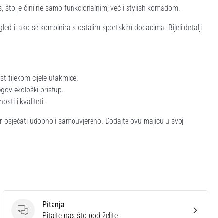
 što je čini ne samo funkcionalnim, već i stylish komadom.
gled i lako se kombinira s ostalim sportskim dodacima. Bijeli detalji
t tijekom cijele utakmice.
egov ekološki pristup.
sti i kvaliteti.
đer osjećati udobno i samouvjereno. Dodajte ovu majicu u svoj
Pitanja
Pitanja
Pitajte nas što god želite