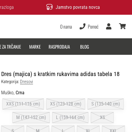
razloga
Jamstvo povrata novca
O nama
Pomoć
Korisnik
košarica
E ZA TRČANJE
MARKE
RASPRODAJA
BLOG
Dres (majica) s kratkim rukavima adidas tabela 18
Kategorija:
Dresovi
Muško,
Crna
XXS (111-116 cm)
XS (123-128 cm)
S (135-140 cm)
M (147-152 cm)
L (159-164 cm)
XS
S
M
L
XL
XXL