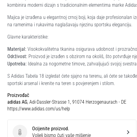
kombinira moderni dizajn s tradicionalnim elementima marke Adidas,
Majica je izrađena u elegantnoj crnoj boji, koja daje profesionalan iz
na ramenima i rukavima naglašavaju njezinu sportsku eleganciju.
Glavne karakteristike:
Materijal:
Visokokvalitetna tkanina osigurava udobnost i prozračnos
Održivost:
Proizvod je izrađen s obzirom na okoliš, što potvrđuje nj
Upotreba:
Idealna za nogometne timove, zahvaljujući svojoj svestrano
S Adidas Tabela 18 izgledat ćete sjajno na terenu, ali ćete se tako
sportski arsenal i krenite na teren s povjerenjem i stilom.
Proizvođač
adidas AG
, Adi-Dassler-Strasse 1, 91074 Herzogenaurach - DE
https://www.adidas.com/us/help
Ocijenite proizvod.
Ocijenite proizvod.
Voljeli bismo čuti vaše mišjenje