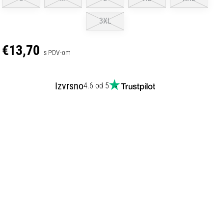
3XL
€13,70
s PDV-om
Izvrsno
4.6 od 5