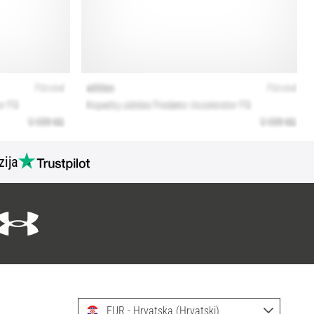
zija
EUR - Hrvatska (Hrvatski)