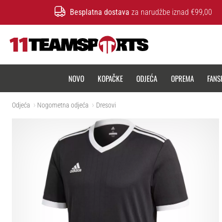
Besplatna dostava
za narudžbe iznad €99,00
11teamsports.hr
NOVO
KOPAČKE
ODJEĆA
OPREMA
FANS
Odjeća
Nogometna odjeća
Dresovi