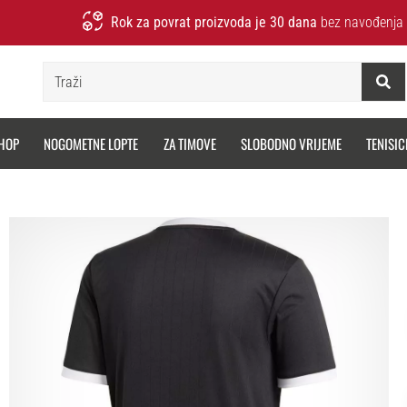
Rok za povrat proizvoda je 30 dana
bez navođenja 
Traži
HOP
NOGOMETNE LOPTE
ZA TIMOVE
SLOBODNO VRIJEME
TENISIC