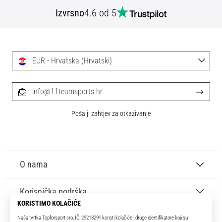
Izvrsno
4.6 od 5
EUR - Hrvatska (Hrvatski)
info@11teamsports.hr
Pošalji zahtjev za otkazivanje
O nama
Korisnička podrška