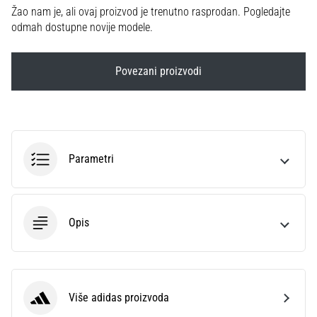
sa
Žao nam je, ali ovaj proizvod je trenutno rasprodan. Pogledajte
službenim
odmah dostupne novije modele.
dresovima
i
Povezani proizvodi
kopačkama
Nike,
adidas
i
PUMA.
Budi
Parametri
dio
svake
utakmice,
gola…
Opis
Prikaži
sve
članke
Više adidas proizvoda
adidas