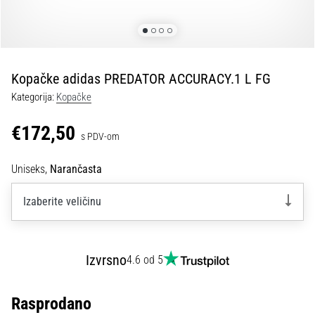
tisak
i
obradu
sportske
opreme
Kopačke adidas PREDATOR ACCURACY.1 L FG
Kategorija:
Kopačke
1. 7. 2025
•
€172,50
s PDV-om
1 min. čitanja
Play
Uniseks,
Narančasta
for
More
Izaberite veličinu
Victories
Pripremi
se
Izvrsno
4.6 od 5
za
ženski
EURO
Rasprodano
2025