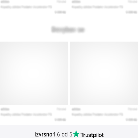
Izvrsno
4.6 od 5