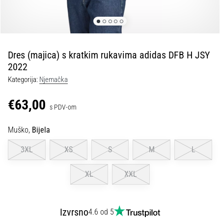
tisak
i
obradu
sportske
opreme
Dres (majica) s kratkim rukavima adidas DFB H JSY
2022
1. 7. 2025
Kategorija:
Njemačka
•
1 min. čitanja
€63,00
s PDV-om
Play
for
Muško,
Bijela
More
Victories
3XL
XS
S
M
L
Pripremi
se
XL
XXL
za
ženski
EURO
Izvrsno
4.6 od 5
2025