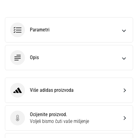
sa
službenim
dresovima
i
Parametri
kopačkama
Nike,
adidas
i
Opis
PUMA.
Budi
dio
svake
utakmice,
Više adidas proizvoda
gola…
adidas
Prikaži
Ocijenite proizvod.
Ocijenite proizvod.
sve
Voljeli bismo čuti vaše mišjenje
članke