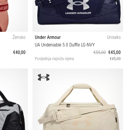
Žensko
Under Armour
Uniseks
UA Undeniable 5.0 Duffle LG-NVY
€40,00
€55,00
€45,00
Posljednja najniža cijena
€45,00
OSFM