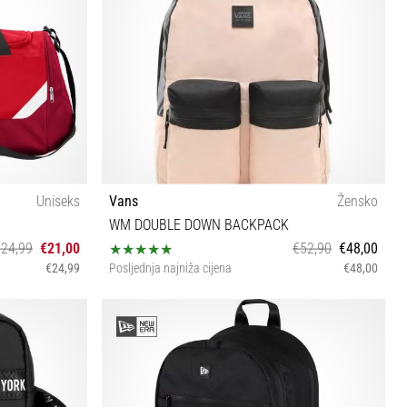
Uniseks
Vans
Žensko
WM DOUBLE DOWN BACKPACK
€24,99
€21,00
€52,90
€48,00
€24,99
Posljednja najniža cijena
€48,00
UNI