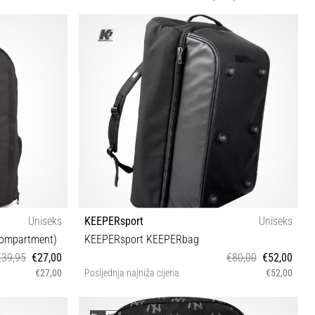
Uniseks
KEEPERsport
Uniseks
ompartment)
KEEPERsport KEEPERbag
€39,95
€27,00
€80,00
€52,00
€27,00
Posljednja najniža cijena
€52,00
UNI