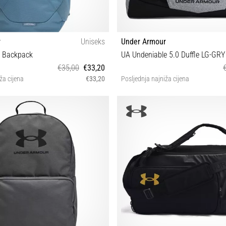
r
Uniseks
Under Armour
e Backpack
UA Undeniable 5.0 Duffle LG-GRY
€35,00
€33,20
ža cijena
€33,20
Posljednja najniža cijena
OSFM
OSFM