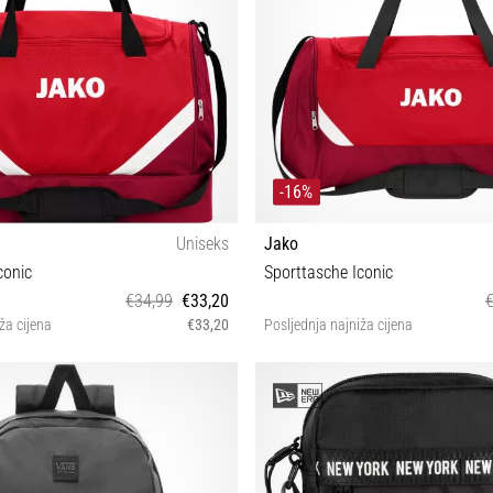
-16%
Uniseks
Jako
conic
Sporttasche Iconic
€34,99
€33,20
ža cijena
€33,20
Posljednja najniža cijena
M
M L