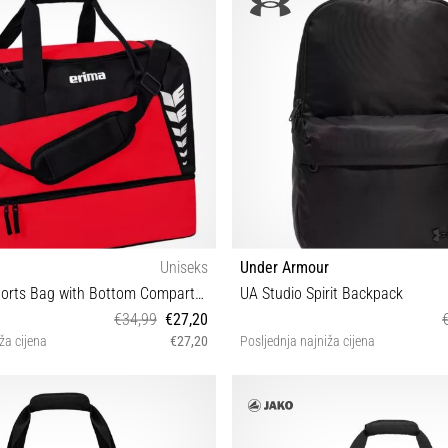
Uniseks
Under Armour
SIX WINGS Sports Bag with Bottom Compartment
UA Studio Spirit Backpack
€34,99
€27,20
ža cijena
€27,20
Posljednja najniža cijena
M
UNI