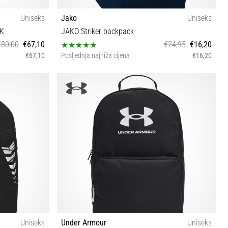
Uniseks
Jako
Uniseks
LK
JAKO Striker backpack
€80,00
€67,10
€24,95
€16,20
€67,10
Posljednja najniža cijena
€16,20
UNI
Uniseks
Under Armour
Uniseks