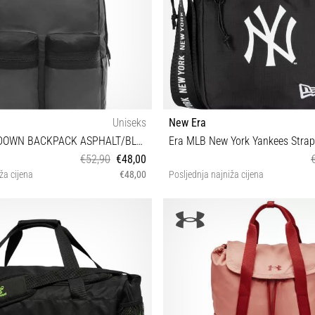
Uniseks
New Era
WM DOUBLE DOWN BACKPACK ASPHALT/BLACK
Era MLB New York Yankees Strap
€52,90
€48,00
ža cijena
€48,00
Posljednja najniža cijena
UNI
OSFM