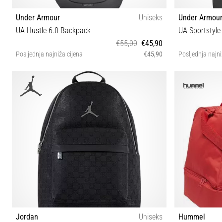
Under Armour
Uniseks
Under Armou
UA Hustle 6.0 Backpack
UA Sportstyl
€55,00
€45,90
Posljednja najniža cijena
€45,90
Posljednja najni
OSFM
Jordan
Uniseks
Hummel