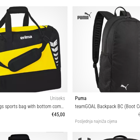
Uniseks
Puma
Erima Six Wings sports bag with bottom compartment Large
teamGOAL Backpack BC (Boot C
€45,00
Posljednja najniža cijena
L
OSFA