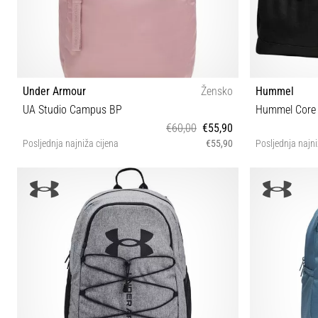
Under Armour
Žensko
Hummel
UA Studio Campus BP
Hummel Core 
€60,00
€55,90
Posljednja najniža cijena
€55,90
Posljednja najni
OSFM