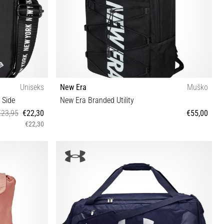
Uniseks
New Era
Muško
 Side
New Era Branded Utility
€23,95
€22,30
€55,00
€22,30
OSFM