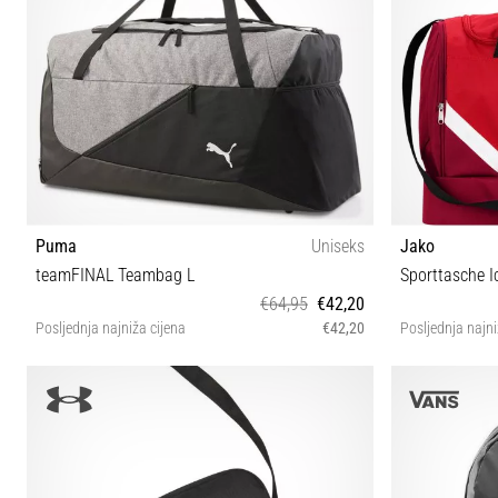
Puma
Uniseks
Jako
teamFINAL Teambag L
Sporttasche I
€64,95
€42,20
Posljednja najniža cijena
€42,20
Posljednja najni
UNI