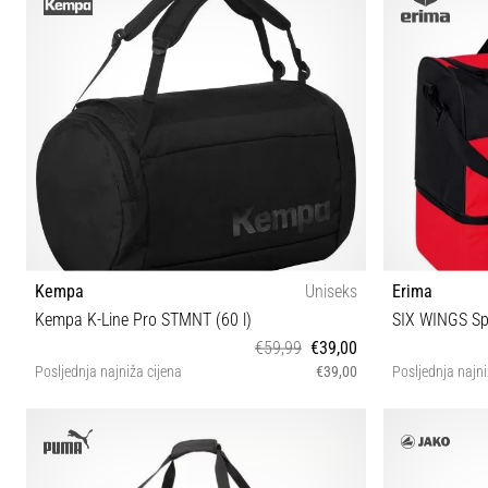
Kempa
Uniseks
Erima
Kempa K-Line Pro STMNT (60 l)
€59,99
€39,00
Posljednja najniža cijena
€39,00
Posljednja najni
UNI