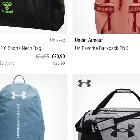
Uniseks
Under Armour
2.0 Sports Neon Bag
UA Favorite Backpack-PNK
€36,95
€20,90
ža cijena
€20,90
L
OSFM