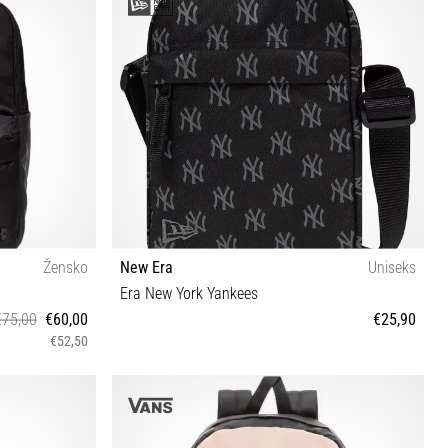
Žensko
New Era
Uniseks
Era New York Yankees
€75,00
€60,00
€25,90
€52,50
OSFM