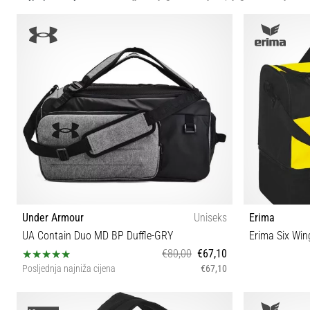
Under Armour
Uniseks
Erima
UA Contain Duo MD BP Duffle-GRY
€80,00
€67,10
Posljednja najniža cijena
€67,10
OSFM