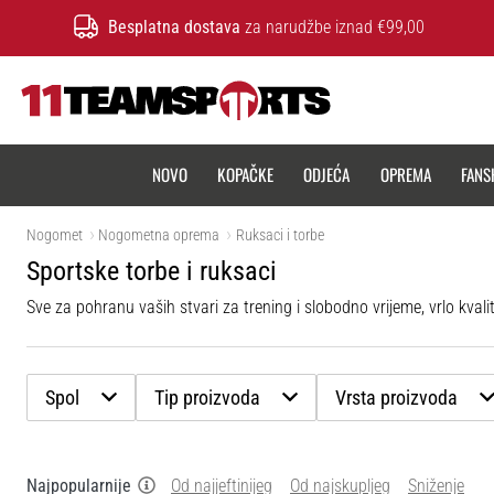
Besplatna dostava
za narudžbe iznad €99,00
11teamsports.hr
NOVO
KOPAČKE
ODJEĆA
OPREMA
FANS
Nogomet
Nogometna oprema
Ruksaci i torbe
Sportske torbe i ruksaci
Sve za pohranu vaših stvari za trening i slobodno vrijeme, vrlo kvalit
Spol
Tip proizvoda
Vrsta proizvoda
Najpopularnije
Od najjeftinijeg
Od najskupljeg
Sniženje