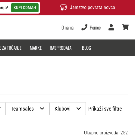
Jamstvo povrata novca
anja!
KUPI ODMAH
O nama
Pomoć
Korisnik
košarica
E ZA TRČANJE
MARKE
RASPRODAJA
BLOG
Teamsales
Klubovi
Prikaži sve filtre
Ukupno proizvoda: 252