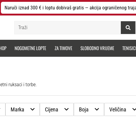
Naruči iznad 300 € i loptu dobivaš gratis — akcija ograničenog traj
Traži
HOP
NOGOMETNE LOPTE
ZA TIMOVE
SLOBODNO VRIJEME
TENISIC
etni ruksaci i torbe.
Marka
Cijena
Boja
Veličina