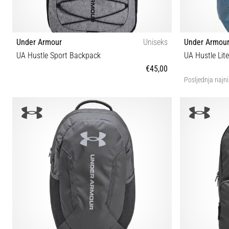
Under Armour
Uniseks
Under Armou
UA Hustle Sport Backpack
UA Hustle Lit
€45,00
Posljednja najni
OSFA