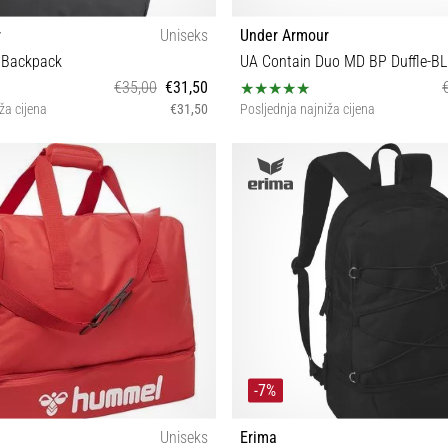
r
Uniseks
Under Armour
e Backpack
UA Contain Duo MD BP Duffle-B
€35,00
€31,50
ža cijena
€31,50
Posljednja najniža cijena
OSFM
OSFM
-7%
Uniseks
Erima