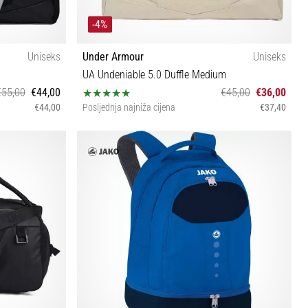
-4%
Uniseks
Under Armour
Uniseks
UA Undeniable 5.0 Duffle Medium
€55,00
€44,00
€45,00
€36,00
€44,00
Posljednja najniža cijena
€37,40
UNI